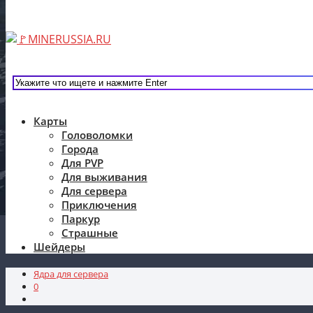
Карты
Головоломки
Города
Для PVP
Для выживания
Для сервера
Приключения
Паркур
Страшные
Шейдеры
Ядра для сервера
0