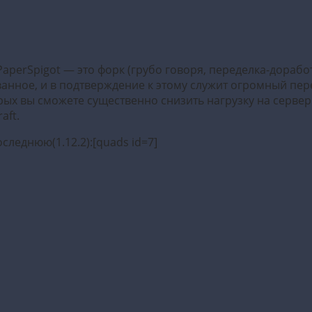
aperSpigot — это форк (грубо говоря, переделка-доработ
ванное, и в подтверждение к этому служит огромный пер
ых вы сможете существенно снизить нагрузку на серве
aft.
следнюю(1.12.2):[quads id=7]