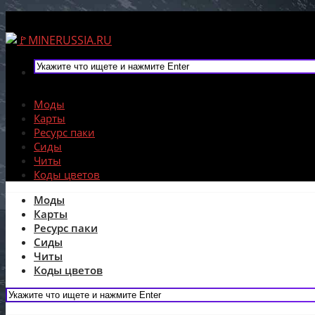
Моды
Карты
Ресурс паки
Сиды
Читы
Коды цветов
Моды
Карты
Ресурс паки
Сиды
Читы
Коды цветов