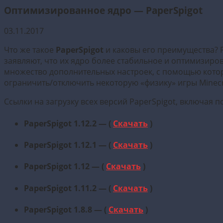
Оптимизированное ядро — PaperSpigot
03.11.2017
Что же такое
PaperSpigot
и каковы его преимущества? P
заявляют, что их ядро более стабильное и оптимизиро
множество дополнительных настроек, с помощью котор
ограничить/отключить некоторую «физику» игры Minecr
Ссылки на загрузку всех версий PaperSpigot, включая по
PaperSpigot 1.12.2 — (
Скачать
)
PaperSpigot 1.12.1 — (
Скачать
)
PaperSpigot 1.12 — (
Скачать
)
PaperSpigot 1.11.2 — (
Скачать
)
PaperSpigot 1.8.8 — (
Скачать
)