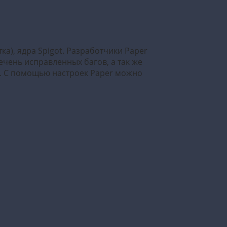
ка), ядра Spigot. Разработчики Paper
ечень исправленных багов, а так же
р. С помощью настроек Paper можно