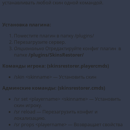
устанавливать любой скин одной командой.
Установка плагина:
Поместите плагин в папку /plugins/
Перезагрузите сервер.
Опционально
Отредактируйте конфиг плагин в
папке
/plugins/SkinsRestorer/
Команды игрока: (skinsrestorer.playercmds)
/skin <skinname> — Установить скин
Админские команды: (skinsrestorer.cmds)
/sr set <playername> <skinname> — Установить
скин игроку.
/sr reload — Перезагрузить конфиг и
локализацию.
/sr props <playername> — Возвращает свойства