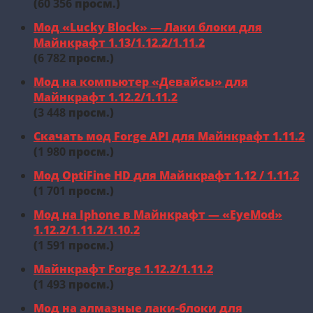
(
60 356
просм.)
Мод «Lucky Block» — Лаки блоки для
Майнкрафт 1.13/1.12.2/1.11.2
(
6 782
просм.)
Мод на компьютер «Девайсы» для
Майнкрафт 1.12.2/1.11.2
(
3 448
просм.)
Скачать мод Forge API для Майнкрафт 1.11.2
(
1 980
просм.)
Мод OptiFine HD для Майнкрафт 1.12 / 1.11.2
(
1 701
просм.)
Мод на Iphone в Майнкрафт — «EyeMod»
1.12.2/1.11.2/1.10.2
(
1 591
просм.)
Майнкрафт Forge 1.12.2/1.11.2
(
1 493
просм.)
Мод на алмазные лаки-блоки для