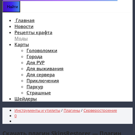
Главная
Новости
Рецепты крафта
Моды
Карты
Головоломки
Города
Для PVP
Для выживания
Для сервера
Приключения
Паркур
Страшные
Шейдеры
Инструменты и утилиты
/
Плагины
/
Серверостроение
0
Скачать плагин SkinsRestorer — Плагин