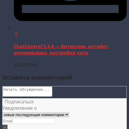
0
ChatControl 5.3.4 — Антиспам, антибот,
антиреклама, настройка чата
25.07.2016
Оставить комментарий
Подписаться
Уведомление о