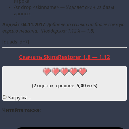
игрока.
/sr drop <skinname> — Удаляет скин из базы
данных.
Апдейт 04.11.2017
:
Добавлена ссылка на более свежую
версию плагина. (Поддержка 1.12.X — 1.8)
[quads id=7]
Скачать SkinsRestorer 1.8 — 1.12
(
2
оценок, среднее:
5,00
из 5)
Загрузка...
Читайте также: