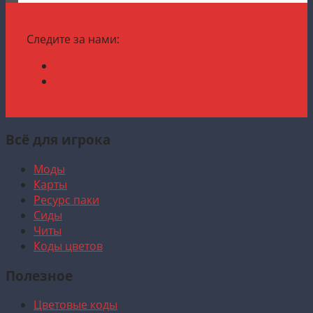
Следите за нами:
Всё для игрока
Моды
Карты
Ресурс паки
Сиды
Читы
Коды цветов
Полезное
Цветовые коды