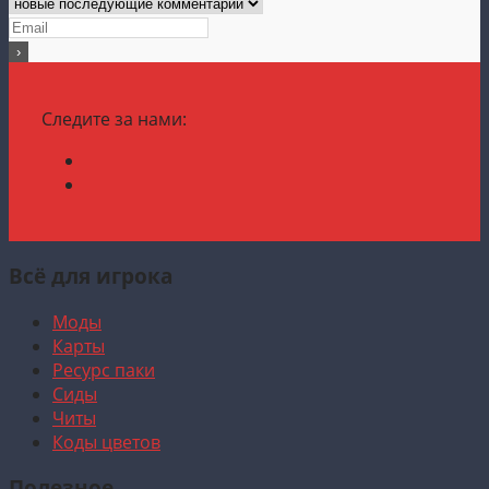
Следите за нами:
Всё для игрока
Моды
Карты
Ресурс паки
Сиды
Читы
Коды цветов
Полезное