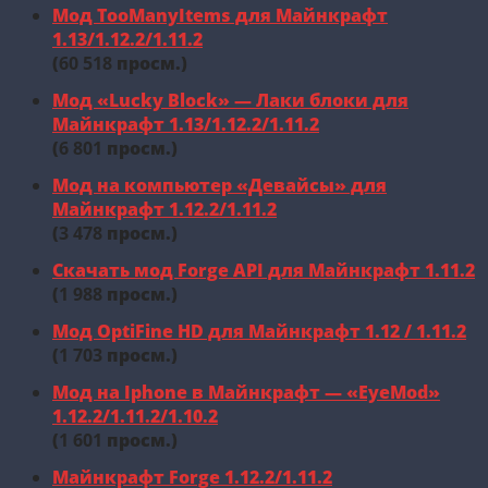
Мод TooManyItems для Майнкрафт
1.13/1.12.2/1.11.2
(
60 518
просм.)
Мод «Lucky Block» — Лаки блоки для
Майнкрафт 1.13/1.12.2/1.11.2
(
6 801
просм.)
Мод на компьютер «Девайсы» для
Майнкрафт 1.12.2/1.11.2
(
3 478
просм.)
Скачать мод Forge API для Майнкрафт 1.11.2
(
1 988
просм.)
Мод OptiFine HD для Майнкрафт 1.12 / 1.11.2
(
1 703
просм.)
Мод на Iphone в Майнкрафт — «EyeMod»
1.12.2/1.11.2/1.10.2
(
1 601
просм.)
Майнкрафт Forge 1.12.2/1.11.2