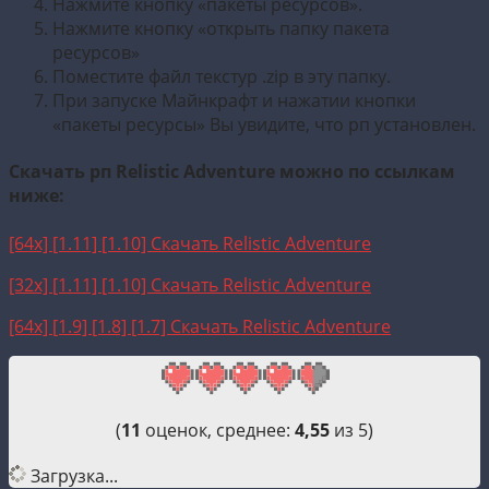
Нажмите кнопку «пакеты ресурсов».
Нажмите кнопку «открыть папку пакета
ресурсов»
Поместите файл текстур .zip в эту папку.
При запуске Майнкрафт и нажатии кнопки
«пакеты ресурсы» Вы увидите, что рп установлен.
Скачать рп Relistic Adventure можно по ссылкам
ниже:
[64x] [1.11] [1.10] Скачать Relistic Adventure
[32x] [1.11] [1.10] Скачать Relistic Adventure
[64x] [1.9] [1.8] [1.7] Скачать Relistic Adventure
(
11
оценок, среднее:
4,55
из 5)
Загрузка...