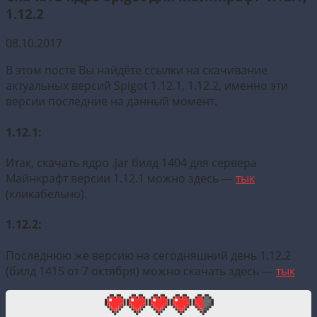
1.12.2
08.10.2017
В этом посте Вы найдёте ссылки на скачивание
актуальных версий Spigot 1.12.1, 1.12.2, именно эти
версии последние на данный момент.
1.12.1:
Итак, скачать ядро .jar билд 1404 для сервера
Майнкрафт версии 1.12.1 можно здесь —
тык
(кликабельно).
1.12.2:
Последнюю же версию на сегодняшний день 1.12.2
(билд 1415 от 7 октября) можно скачать здесь —
тык