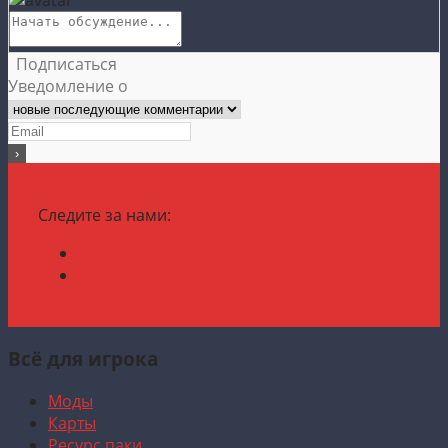
Подписаться
Уведомление о
Следите за нами:
Всё для игрока
Моды
Карты
Ресурс паки