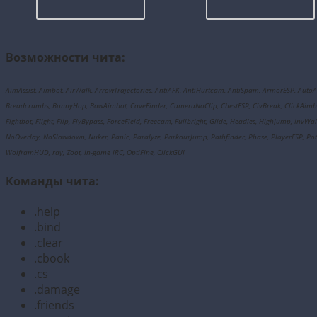
Возможности чита:
AimAssist, Aimbot, AirWalk, ArrowTrajectories, AntiAFK, AntiHurtcam, AntiSpam, ArmorESP, Auto
Breadcrumbs, BunnyHop, BowAimbot, CaveFinder, CameraNoClip, ChestESP, CivBreak, ClickAimbot, 
Fightbot, Flight, Flip, FlyBypass, ForceField, Freecam, Fullbright, Glide, Headles, HighJump, Inv
NoOverlay, NoSlowdown, Nuker, Panic, Paralyze, ParkourJump, Pathfinder, Phase, PlayerESP, PotionE
WolframHUD, ray, Zoot, In-game IRC, OptiFine, ClickGUI
Команды чита:
.help
.bind
.clear
.cbook
.cs
.damage
.friends