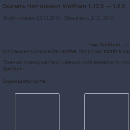
Скачать Чит клиент Wolfram 1.12.X — 1.8.X
Опубликовано
03.12.2016
· Обновлено
24.01.2018
Чит Wolfram
— э
использовать множество
читов
. Например
полёт
в ре
Главным преимуществом данного чита является то, что
OptiFine
.
Скриншоты чита: