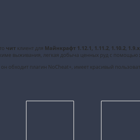
то
чит
клиент для
Майнкрафт
1.12.1, 1.11.2
,
1.10.2
,
1.9.x
жиме выживания, легкая добыча ценных руд с помощью
 он обходит плагин NoCheat+, имеет красивый пользова