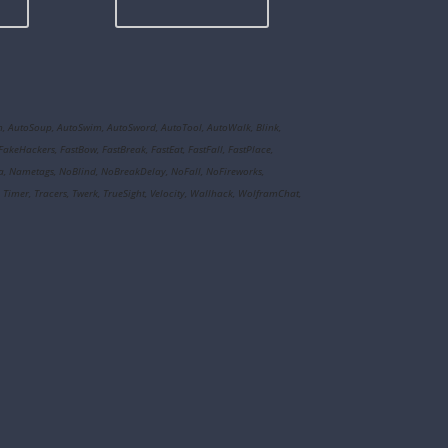
n, AutoSoup, AutoSwim, AutoSword, AutoTool, AutoWalk, Blink,
Hackers, FastBow, FastBreak, FastEat, FastFall, FastPlace,
Aura, Nametags, NoBlind, NoBreakDelay, NoFall, NoFireworks,
 Timer, Tracers, Twerk, TrueSight, Velocity, Wallhack, WolframChat,