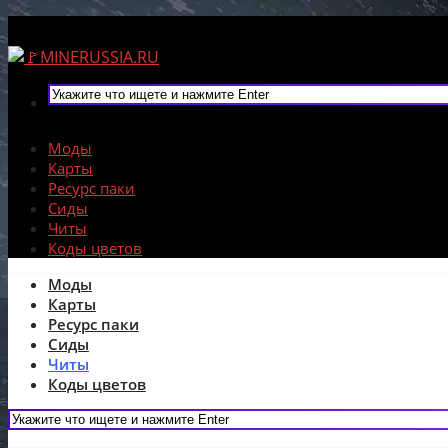
Моды
Карты
Ресурс паки
Сиды
Читы
Коды цветов
Моды
Карты
Ресурс паки
Сиды
Читы
Коды цветов