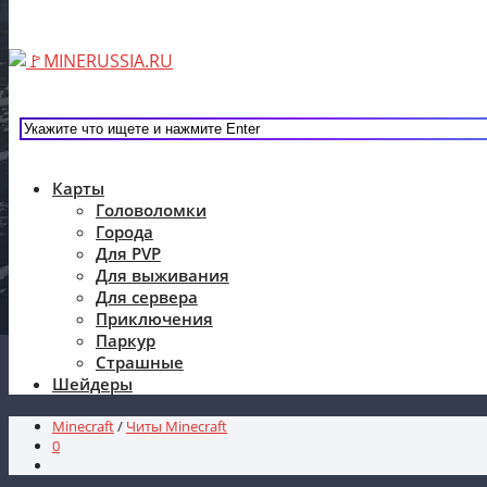
Карты
Головоломки
Города
Для PVP
Для выживания
Для сервера
Приключения
Паркур
Страшные
Шейдеры
Minecraft
/
Читы Minecraft
0