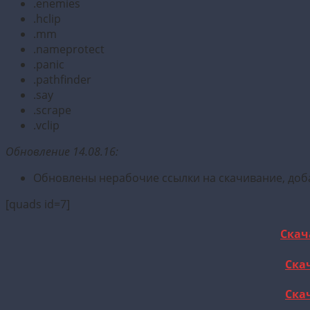
.enemies
.hclip
.mm
.nameprotect
.panic
.pathfinder
.say
.scrape
.vclip
Обновление 14.08.16:
Обновлены нерабочие ссылки на скачивание, доба
[quads id=7]
Скач
Скач
Скач