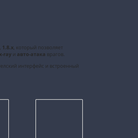
,
1.8.x
, который позволяет
x-ray
и
авто-атака
врагов.
телский интерфейс и встроенный