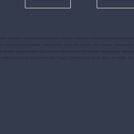
Armor, AutoAttack, AutoDisconnect, AutoSteal, AutoEat, AutoFish, AutoMine, AutoShoot, AutoRespaw
ClickAura, CommandBook, CompassTracer, CreativeFly, Criticals, Derp, Dolphin, FarmhuntESP, Fake
Walk, ItemESP, ItemLabelsixAura, Jesus, KillAura, MiddleClickFriends, MobESP, MoreInventory, Multi
ffects, Projectiles, ProphuntESP, Reach, Regen, SafeWalk, Sneak, Spider, Sprint, SprintLegit, Step,