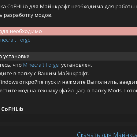
ка CoFHLib для Майнкрафт необходима для работы 
ь разработку модов.
ода необходимо
necraft Forge
о установке
тесь, что
Minecraft Forge
установлен.
дите в папку с Вашим Майнкрафт.
Windows откройте пуск и нажмите Выполнить, введи
стите мод на технику (файл .jar) в папку Mods. Гото
 CoFHLib
Скачать для Майнкра