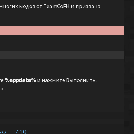
многих модов от TeamCoFH и призвана
те
%appdata%
и нажмите Выполнить.
во.
фт 1.7.10