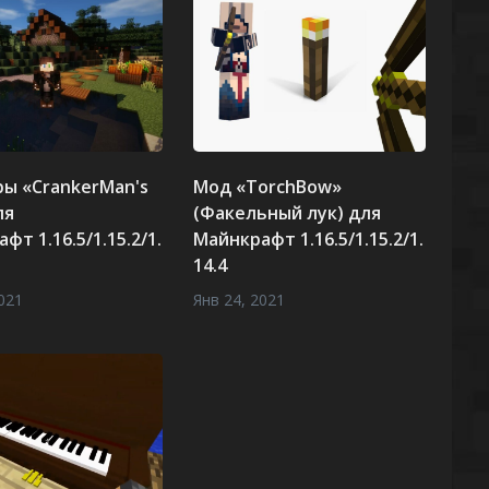
ы «CrankerMan's
Мод «TorchBow»
ля
(Факельный лук) для
фт 1.16.5/1.15.2/1.
Майнкрафт 1.16.5/1.15.2/1.
14.4
021
Янв 24, 2021