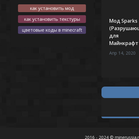
как установить мод
как установить текстуры
Мод Sparks
(Разрушаю
цветовые коды в minecraft
для
Майнкрафт 1
Апр 14, 2020
-
2016 - 2024 © minerussia.