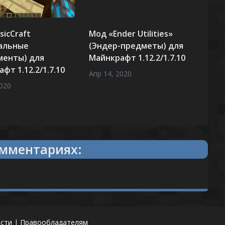
icCraft
Мод «Ender Utilities»
альные
(Эндер-предметы) для
менты) для
Майнкрафт 1.12.2/1.7.10
фт 1.12.2/1.7.10
Апр 14, 2020
2020
мментариях:
сти
|
Правообладателям