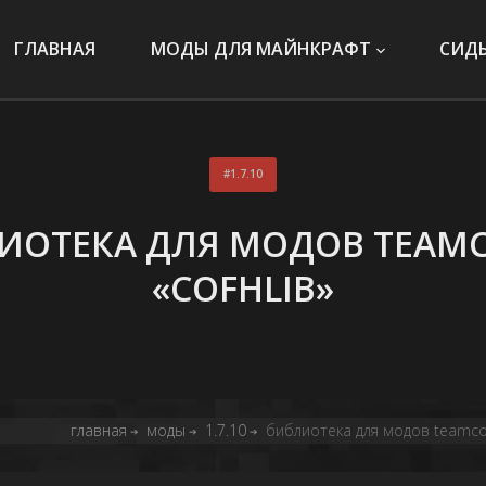
ГЛАВНАЯ
МОДЫ ДЛЯ МАЙНКРАФТ
СИД
1.7.10
ИОТЕКА ДЛЯ МОДОВ TEAMC
«COFHLIB»
главная
моды
1.7.10
библиотека для модов teamcofh
➔
➔
➔