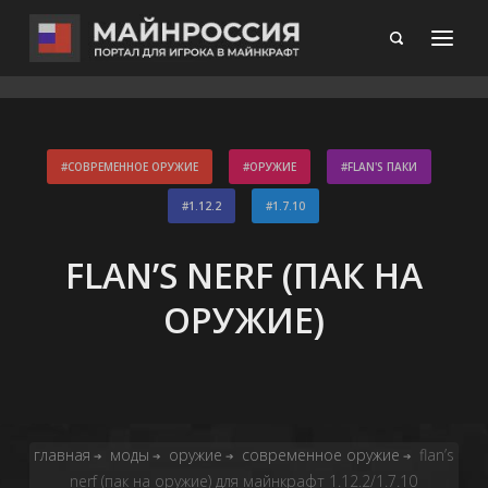
СОВРЕМЕННОЕ ОРУЖИЕ
ОРУЖИЕ
FLAN'S ПАКИ
1.12.2
1.7.10
FLAN’S NERF (ПАК НА
ОРУЖИЕ)
главная
моды
оружие
современное оружие
flan’s
➔
➔
➔
➔
nerf (пак на оружие) для майнкрафт 1.12.2/1.7.10