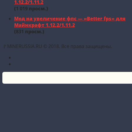
1.12.2/1.11.2
(
1 019
просм.)
Мод на увеличение фпс — «Better fps» для
Майнкрафт 1.12.2/1.11.2
(
831
просм.)
🚩MINERUSSIA.RU © 2018. Все права защищены.