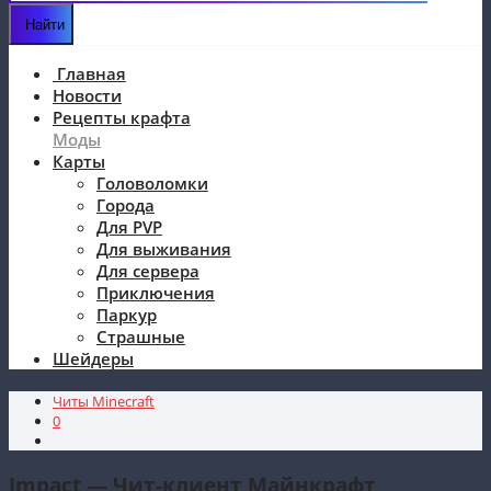
Главная
Новости
Рецепты крафта
Моды
Карты
Головоломки
Города
Для PVP
Для выживания
Для сервера
Приключения
Паркур
Страшные
Шейдеры
Читы Minecraft
0
Impact — Чит-клиент Майнкрафт