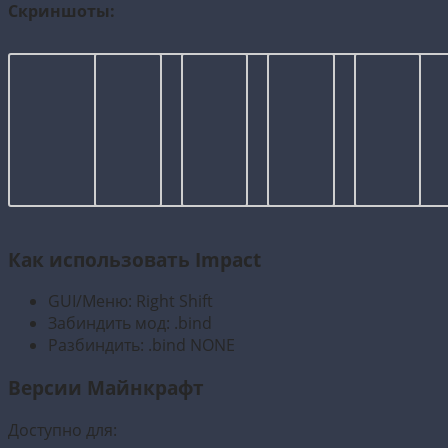
Скриншоты:
Как использовать Impact
GUI/Меню: Right Shift
Забиндить мод: .bind
Разбиндить: .bind NONE
Версии Майнкрафт
Доступно для: