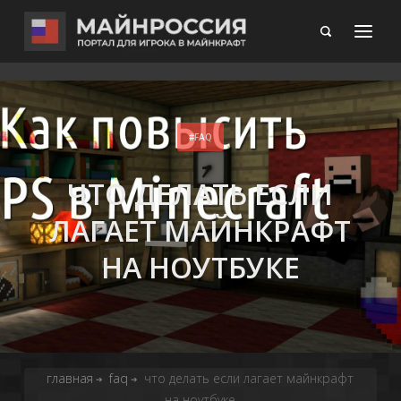
FAQ
ЧТО ДЕЛАТЬ ЕСЛИ
ЛАГАЕТ МАЙНКРАФТ
НА НОУТБУКЕ
главная
faq
что делать если лагает майнкрафт
➔
➔
на ноутбуке