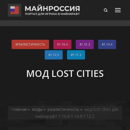
РЕАЛИСТИЧНОСТЬ
1.16.4
1.15.2
1.14.4
1.12.2
1.11.2
МОД LOST CITIES
главная
моды
реалистичность
мод lost cities для
➔
➔
➔
майнкрафт 1.16.4/1.14.4/1.12.2