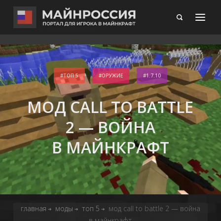
ТОП 5
ОРУЖИЕ
1.7.10
МОД CALL TO BATTLE
2 — ВОЙНА
В МАЙНКРАФТ
главная
моды
топ 5
мод call to battle 2 — война
➔
➔
➔
в майнкрафт