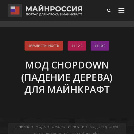
РЕАЛИСТИЧНОСТЬ
1.12.2
1.10.2
МОД CHOPDOWN
(ПАДЕНИЕ ДЕРЕВА)
ДЛЯ МАЙНКРАФТ
главная
моды
реалистичность
мод chopdown
➔
➔
➔
(падение дерева) для майнкрафт