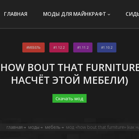
ГЛАВНАЯ
МОДЫ ДЛЯ МАЙНКРАФТ
СИД
МЕБЕЛЬ
1.12.2
1.11.2
1.10.2
HOW BOUT THAT FURNITURE
НАСЧЁТ ЭТОЙ МЕБЕЛИ)
Скачать мод
главная
моды
мебель
мод «how bout that furniture» (как
➔
➔
➔