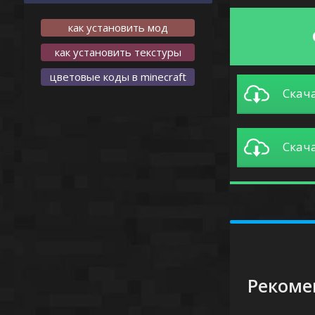
как установить мод
как установить текстуры
цветовые коды в minecraft
Скача
Скача
-
Рекоме