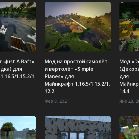
 «Just A Raft»
Мод на простой самолёт
Мод «De
одка) для
и вертолёт «Simple
(Декор
.16.5/1.15.2/1.
Planes» для
для
Майнкрафт 1.16.5/1.15.2/1.
Майнкра
12.2
14.4
Фев 8, 2021
Янв 28, 2