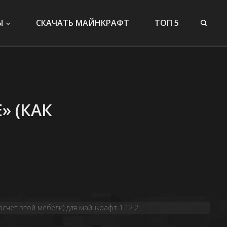
Ы
СКАЧАТЬ МАЙНКРАФТ
ТОП 5
» (КАК
 насчёт этой мебели) для майнкрафт 1.12.2