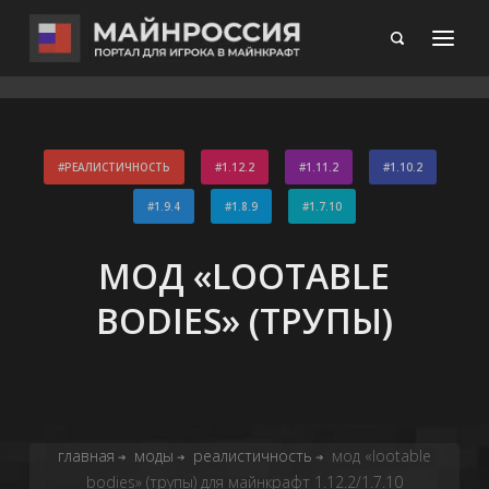
РЕАЛИСТИЧНОСТЬ
1.12.2
1.11.2
1.10.2
1.9.4
1.8.9
1.7.10
МОД «LOOTABLE
BODIES» (ТРУПЫ)
главная
моды
реалистичность
мод «lootable
➔
➔
➔
bodies» (трупы) для майнкрафт 1.12.2/1.7.10