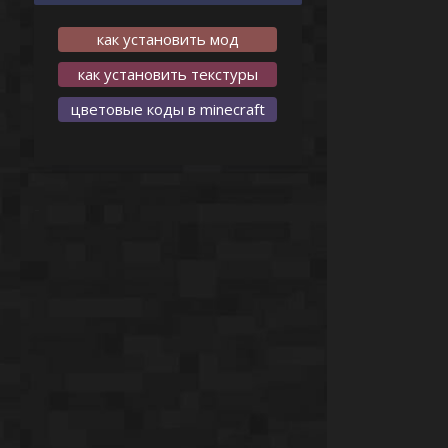
как установить мод
как установить текстуры
цветовые коды в minecraft
-