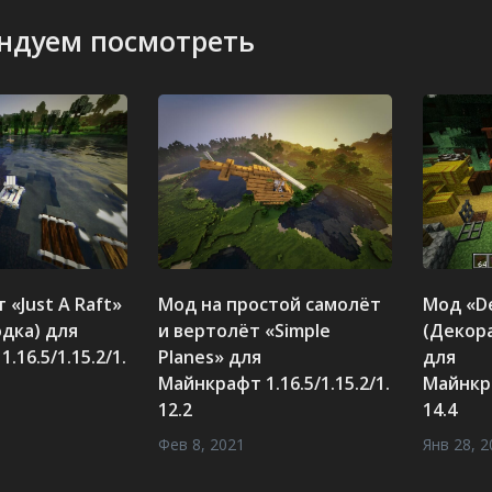
ндуем посмотреть
 «Just A Raft»
Мод на простой самолёт
Мод «De
одка) для
и вертолёт «Simple
(Декор
.16.5/1.15.2/1.
Planes» для
для
Майнкрафт 1.16.5/1.15.2/1.
Майнкра
12.2
14.4
Фев 8, 2021
Янв 28, 2