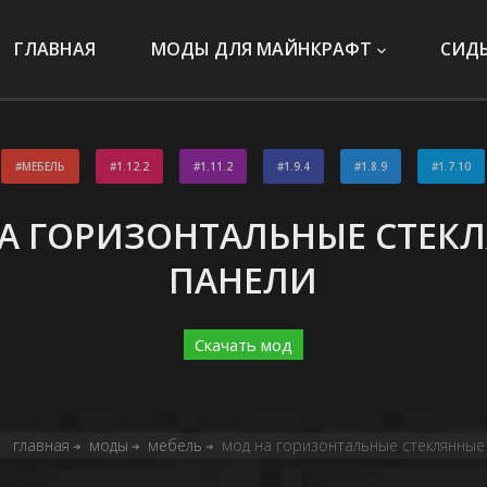
ГЛАВНАЯ
МОДЫ ДЛЯ МАЙНКРАФТ
СИД
МЕБЕЛЬ
1.12.2
1.11.2
1.9.4
1.8.9
1.7.10
А ГОРИЗОНТАЛЬНЫЕ СТЕК
ПАНЕЛИ
Скачать мод
главная
моды
мебель
мод на горизонтальные стеклянные п
➔
➔
➔