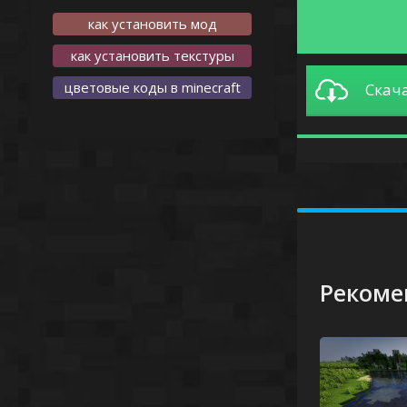
как установить мод
как установить текстуры
цветовые коды в minecraft
Скача
-
Рекоме