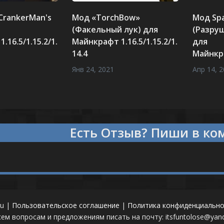
rankerMan's
Мод «TorchBow»
Мод Sp
(Факельный лук) для
(Разру
.16.5/1.15.2/1.
Майнкрафт 1.16.5/1.15.2/1.
для
14.4
Майнкра
Янв 24, 2021
Апр 14, 
Есть
что сказать?
Пиши в 
ru |
Пользовательское соглашение
|
Политика конфиденциально
сем вопросам и предложениям писать на почту: itsfuntolose@yand