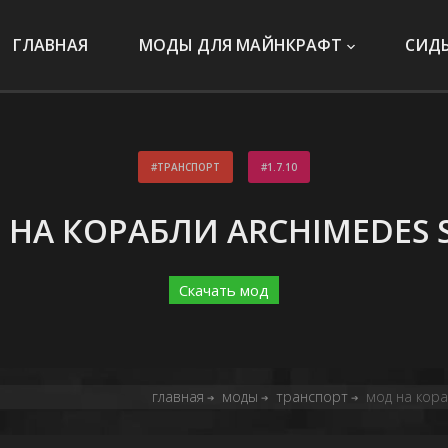
ГЛАВНАЯ
МОДЫ ДЛЯ МАЙНКРАФТ
СИД
ТРАНСПОРТ
1.7.10
 НА КОРАБЛИ ARCHIMEDES S
Скачать мод
главная
моды
транспорт
мод на кора
➔
➔
➔