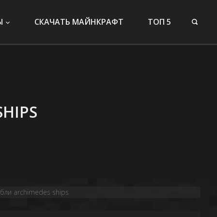
Ы
СКАЧАТЬ МАЙНКРАФТ
ТОП 5
HIPS
бли archimedes ships