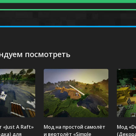
ндуем посмотреть
 «Just A Raft»
Мод на простой самолёт
Мод «De
одка) для
и вертолёт «Simple
(Декор