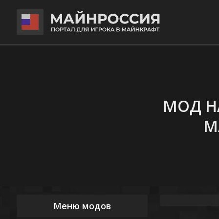
МОД Н
М
Меню модов