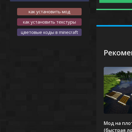
как установить мод
как установить текстуры
цветовые коды в minecraft
Рекоме
-
Мод на плот
(быстрая л