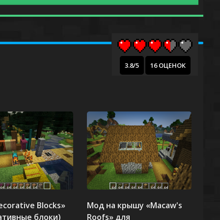
3.8/5
16 ОЦЕНОК
corative Blocks»
Мод на крышу «Macaw's
ативные блоки)
Roofs» для