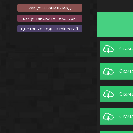
как установить мод
как установить текстуры
цветовые коды в minecraft
Скача
-
Скача
Скача
Скача