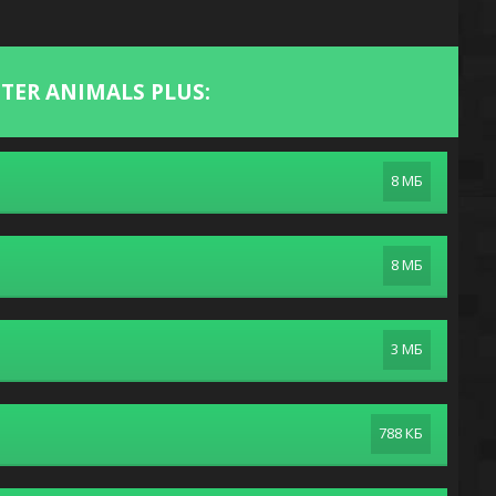
ER ANIMALS PLUS:
8 МБ
8 МБ
3 МБ
788 КБ