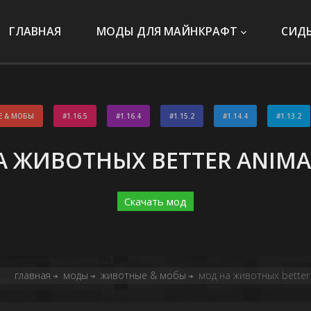
ГЛАВНАЯ
МОДЫ ДЛЯ МАЙНКРАФТ
СИД
 & МОБЫ
1.16.5
1.16.4
1.15.2
1.14.4
1.13.2
 ЖИВОТНЫХ BETTER ANIMA
Скачать мод
главная
моды
животные & мобы
мод на животных better 
➔
➔
➔