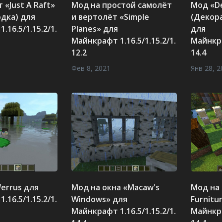
 «Just A Raft»
Мод на простой самолёт
Мод «De
одка) для
и вертолёт «Simple
(Декор
.16.5/1.15.2/1.
Planes» для
для
Майнкрафт 1.16.5/1.15.2/1.
Майнкра
12.2
14.4
Фев 8, 2021
Янв 28, 2
errus для
Мод на окна «Macaw's
Мод на
.16.5/1.15.2/1.
Windows» для
Furnitu
Майнкрафт 1.16.5/1.15.2/1.
Майнкра