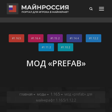
1.16.5
1.16.4
1.15.2
1.14.4
1.12.2
1.11.2
1.10.2
МОД «PREFAB»
главная
моды
1.16.5
мод «prefab» для
➔
➔
➔
майнкрафт 1.16.5/1.12.2