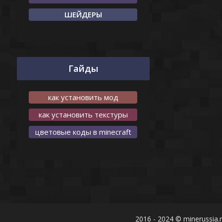
ШЕЙДЕРЫ
Гайды
как установить мод
как установить текстуры
цветовые коды в minecraft
-
2016 - 2024 © minerussia.