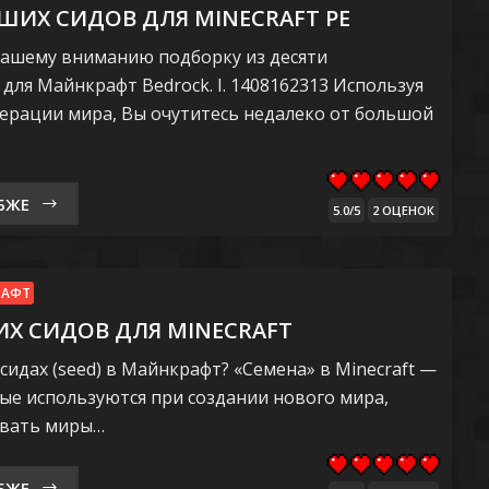
ШИХ СИДОВ ДЛЯ MINECRAFT PE
ашему вниманию подборку из десяти
для Майнкрафт Bedrock. I. 1408162313 Используя
енерации мира, Вы очутитесь недалеко от большой
БЖЕ
5.0/5
2 ОЦЕНОК
РАФТ
Х СИДОВ ДЛЯ MINECRAFT
сидах (seed) в Майнкрафт? «Семена» в Minecraft —
рые используются при создании нового мира,
овать миры…
БЖЕ