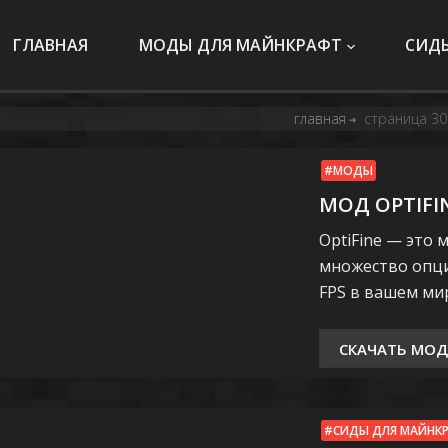
ГЛАВНАЯ
МОДЫ ДЛЯ МАЙНКРАФТ
СИД
главная
страница 30
➔
МОДЫ
МОД OPTIFI
OptiFine — это 
множество опци
FPS в вашем мир
СКАЧАТЬ МОД
СИДЫ ДЛЯ МАЙНК