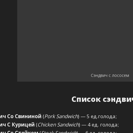
Сэндвич с лососем
Список сэндви
ич Со Свининой
(
Pork Sandwich
) — 5 ед.голода;
ич С Курицей
(
Chicken Sandwich
) — 4 ед. голода;
ич Со Стейком
(
Steak Sandwich
) — 6 ед. голода;