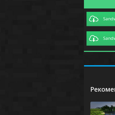
Sandw
Sandw
Рекоме