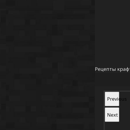
Рецепты краф
Previous
Next