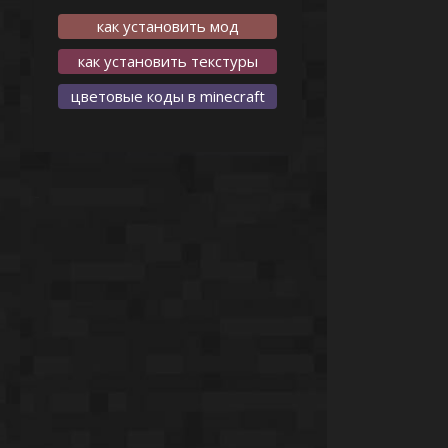
как установить мод
как установить текстуры
цветовые коды в minecraft
-