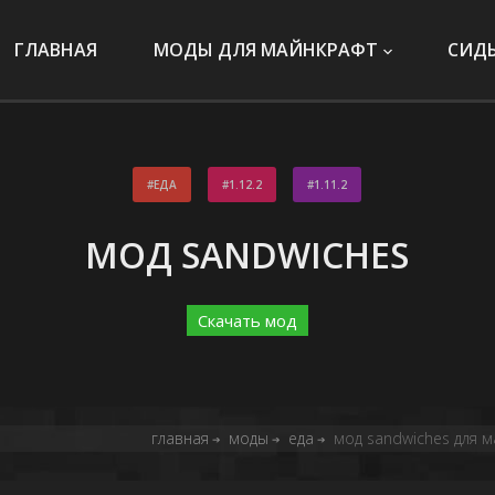
ГЛАВНАЯ
МОДЫ ДЛЯ МАЙНКРАФТ
СИД
ЕДА
1.12.2
1.11.2
МОД SANDWICHES
Скачать мод
главная
моды
еда
мод sandwiches для ма
➔
➔
➔