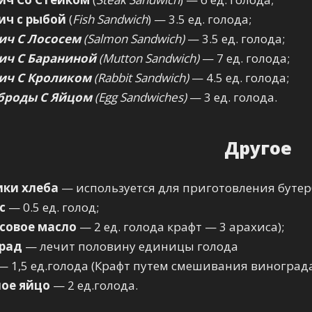
ич с рыбой
(
Fish Sandwich
) — 3.5 ед. голода;
ич С Лососем
(Salmon Sandwich)
— 3.5 ед. голода;
ич С Бараниной
(Mutton Sandwich)
— 7 ед. голода;
ич С Кроликом
(Rabbit Sandwich)
— 4.5 ед. голода;
броды С Яйцом
(Egg Sandwiches)
— 3 ед. голода.
Другое
ки хлеба
— используется для приготовления бутерб
с
— 0.5 ед. голод;
совое масло
— 2 ед. голода крафт — 3 арахиса);
рад
— лечит половину единицы голода
— 1,5 ед.голода (Крафт путем смешивания винограда
ое яйцо
— 2 ед.голода.