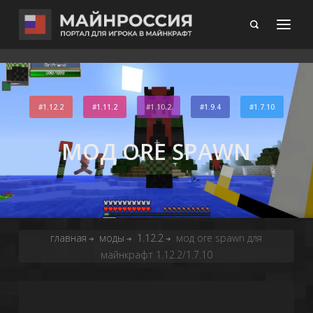
1.12.2
1.11.2
1.10.2
1.9.4
1.7.10
МОД ORE SPAWN
главная
моды
1.12.2
мод ore spawn для
➔
➔
➔
майнкрафт 1.12.2/1.7.10