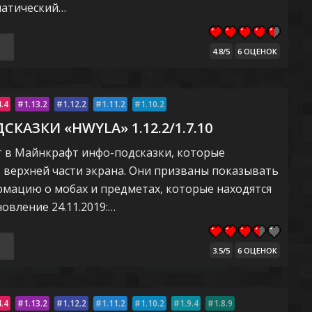
матический…
4.8/5
6 ОЦЕНОК
4.4
1.13.2
1.12.2
1.11.2
1.10.2
КАЗКИ «HWYLA» 1.12.2/1.7.10
т в Майнкрафт инфо-подсказки, которые
 верхней части экрана. Они призваны показывать
мацию о мобах и предметах, которые находятся
овление 24.11.2019:…
3.5/5
6 ОЦЕНОК
4.4
1.13.2
1.12.2
1.11.2
1.10.2
1.9.4
1.8.9