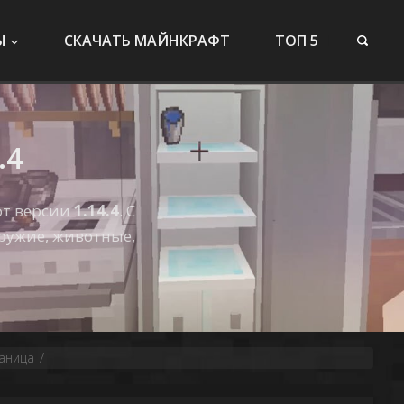
Ы
СКАЧАТЬ МАЙНКРАФТ
ТОП 5
.4
фт версии
1.14.4
. С
ружие, животные,
аница 7