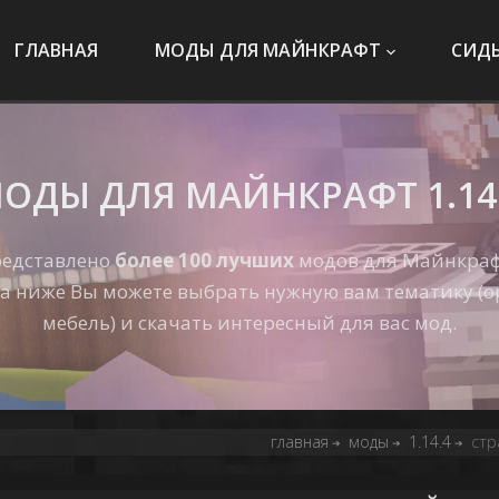
ГЛАВНАЯ
МОДЫ ДЛЯ МАЙНКРАФТ
СИД
ОДЫ ДЛЯ МАЙНКРАФТ 1.14
представлено
более 100 лучших
модов для Майнкра
 ниже Вы можете выбрать нужную вам тематику (о
мебель) и скачать интересный для вас мод.
главная
моды
1.14.4
стр
➔
➔
➔