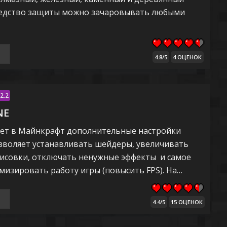
редство защиты можно зачаровывать любыми
4.8/5
4 ОЦЕНОК
2.2
NE
ляет в Майнкрафт дополнительные настройки
озволяет устанавливать шейдеры, увеличивать
исовки, отключать ненужные эффекты и самое
мизировать работу игры (повысить FPS). На…
4.4/5
15 ОЦЕНОК