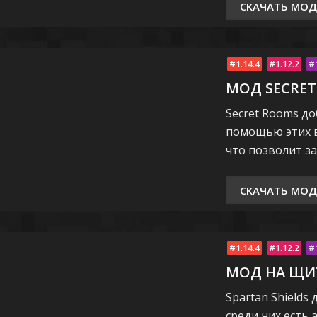
СКАЧАТЬ МОД
1.14.4
1.12.2
МОД SECRE
Secret Rooms д
помощью этих в
что позволит з
СКАЧАТЬ МОД
1.14.4
1.12.2
МОД НА Щ
Spartan Shields
среди них есть