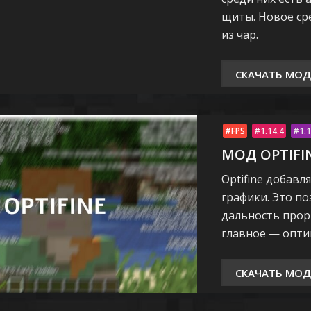
щиты. Новое с
из чар.
СКАЧАТЬ МОД
FPS
1.14.4
1.1
МОД OPTIFI
Optifine добав
графики. Это п
дальность прор
главное — опти
СКАЧАТЬ МОД