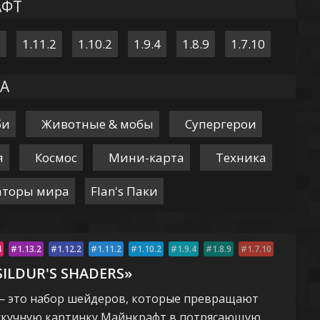
АФТ
2
1.11.2
1.10.2
1.9.4
1.8.9
1.7.10
А
би
Животные & мобы
Супергерои
я
Космос
Мини-карта
Техника
аторы мира
Flan's Паки
4
1.13.2
1.12.2
1.11.2
1.10.2
1.9.4
1.8.9
1.7.10
ILDUR'S SHADERS»
s — это набор шейдеров, которые превращают
скучную картинку Майнкрафт в потрясающую