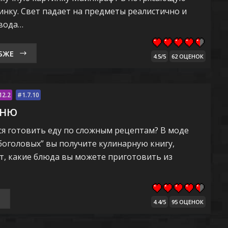
нку. Свет падает на предметы реалистично и
 вода…
БЖЕ
4.5/5
62 ОЦЕНОК
12.2
1.7.10
ХНЮ
ся готовить еду по сложным рецептам? В моде
боголовых” вы получите кулинарную книгу,
т, какие блюда вы можете приготовить из
4.4/5
95 ОЦЕНОК