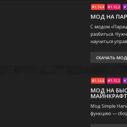
1.14.4
1.12.2
МОД НА ПА
С модом «Параш
разбиться. Нуж
научиться упра
СКАЧАТЬ МОД
1.14.4
1.13.2
МОД НА БЫ
МАЙНКРАФТ 1.
Мод Simple Harv
функцию — сбор