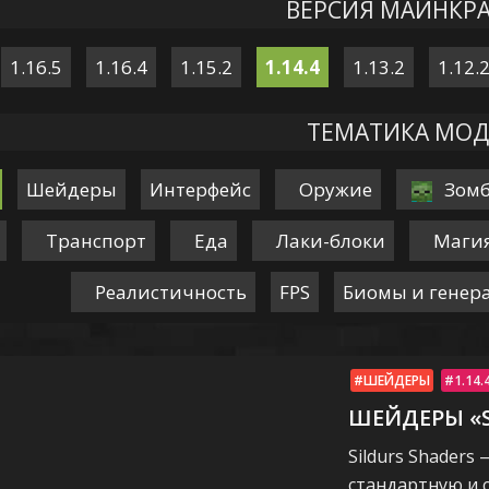
ВЕРСИЯ МАЙНКР
1.16.5
1.16.4
1.15.2
1.14.4
1.13.2
1.12.
ТЕМАТИКА МОД
Шейдеры
Интерфейс
Оружие
Зом
Транспорт
Еда
Лаки-блоки
Маги
Реалистичность
FPS
Биомы и генер
ШЕЙДЕРЫ
1.14.
ШЕЙДЕРЫ «S
Sildurs Shader
стандартную и 