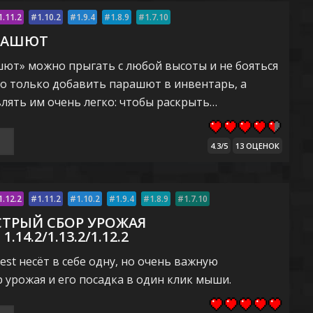
1.11.2
1.10.2
1.9.4
1.8.9
1.7.10
РАШЮТ
ют» можно прыгать с любой высоты и не бояться
но только добавить парашют в инвентарь, а
влять им очень легко: чтобы раскрыть…
4.3/5
13 ОЦЕНОК
1.12.2
1.11.2
1.10.2
1.9.4
1.8.9
1.7.10
СТРЫЙ СБОР УРОЖАЯ
14.2/1.13.2/1.12.2
est несёт в себе одну, но очень важную
 урожая и его посадка в один клик мыши.