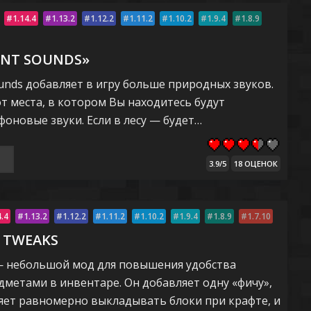
1.14.4
1.13.2
1.12.2
1.11.2
1.10.2
1.9.4
1.8.9
NT SOUNDS»
unds добавляет в игру больше природных звуков.
т места, в котором Вы находитесь будут
оновые звуки. Если в лесу — будет…
3.9/5
18 ОЦЕНОК
4.4
1.13.2
1.12.2
1.11.2
1.10.2
1.9.4
1.8.9
1.7.10
 TWEAKS
 небольшой мод для повышения удобства
дметами в инвентаре. Он добавляет одну «фичу»,
яет равномерно выкладывать блоки при крафте, и