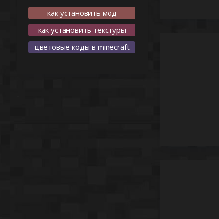
как установить мод
как установить текстуры
цветовые коды в minecraft
-