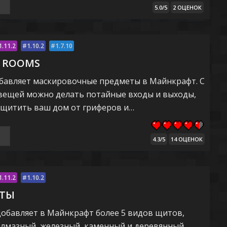
5.0/5
2 ОЦЕНОК
1.11.2
1.10.2
1.7.10
T ROOMS
обавляет маскировочные предметы в Майнкрафт. С
ещей можно делать потайные входы и выходы,
ащитить ваш дом от гриферов и…
4.3/5
14 ОЦЕНОК
1.11.2
1.10.2
ИТЫ
 добавляет в Майнкрафт более 5 видов щитов,
 алмазный, железный, каменный и деревянный