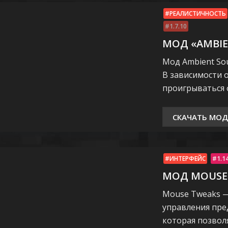
РЕАЛИСТИЧНОСТЬ
1.7.10
МОД «AMBIE
Мод Ambient So
В зависимости о
проигрываться ф
СКАЧАТЬ МОД
ИНТЕРФЕЙС
1.1
МОД MOUSE
Mouse Tweaks —
управления пре
которая позвол