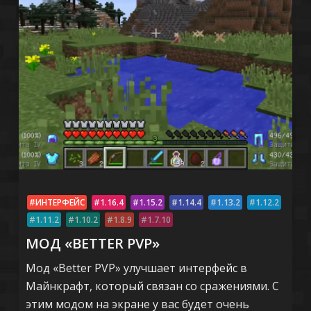
ИНТЕРФЕЙС
1.16.4
1.15.2
1.14.4
1.13.2
1.12.2
1.11.2
1.10.2
1.8.9
1.7.10
МОД «BETTER PVP»
Мод «Better PVP» улучшает интерфейс в
Майнкрафт, который связан со сражениями. С
этим модом на экране у вас будет очень