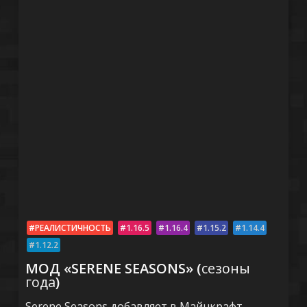
РЕАЛИСТИЧНОСТЬ
1.16.5
1.16.4
1.15.2
1.14.4
1.12.2
МОД «SERENE SEASONS» (
сезоны
года
)
Serene Seasons добавляет в Майнкрафт