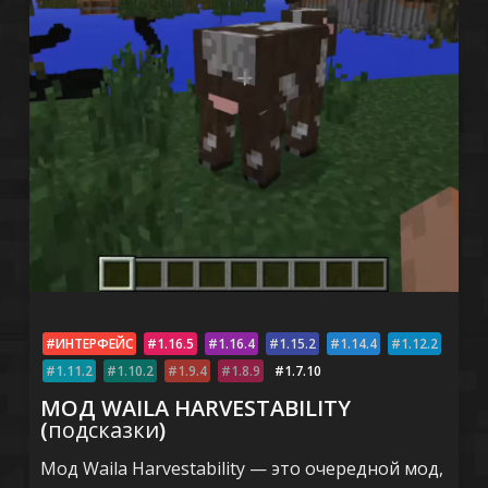
ИНТЕРФЕЙС
1.16.5
1.16.4
1.15.2
1.14.4
1.12.2
1.11.2
1.10.2
1.9.4
1.8.9
1.7.10
МОД WAILA HARVESTABILITY
(
подсказки
)
Мод Waila Harvestability — это очередной мод,