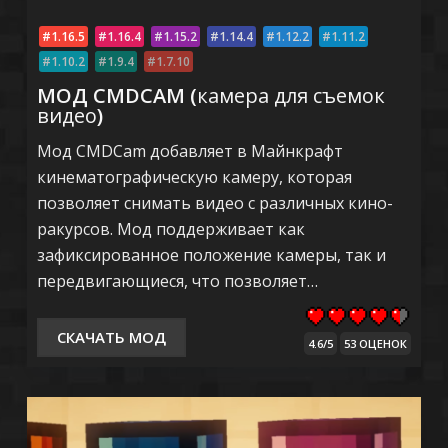
1.16.5
1.16.4
1.15.2
1.14.4
1.12.2
1.11.2
1.10.2
1.9.4
1.7.10
МОД CMDCAM (
камера для съемок
видео
)
Мод CMDCam добавляет в Майнкрафт
кинематографическую камеру, которая
позволяет снимать видео с различных кино-
ракурсов. Мод поддерживает как
зафиксированное положение камеры, так и
передвигающиеся, что позволяет…
СКАЧАТЬ МОД
4.6/5
53 ОЦЕНОК