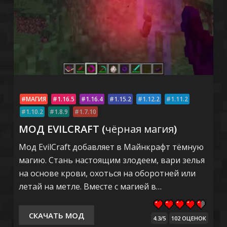
МАГИЯ
1.16.5
1.16.4
1.15.2
1.12.2
1.11.2
1.10.2
1.8.9
1.7.10
МОД EVILCRAFT (
чёрная магия
)
Мод EvilCraft добавляет в Майнкрафт тёмную
магию. Стань настоящим злодеем, вари зелья
на основе крови, охоться на оборотней или
летай на метле. Вместе с магией в…
СКАЧАТЬ МОД
4.3/5
102 ОЦЕНОК