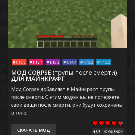
1.16.5
1.16.4
1.15.2
1.14.4
1.13.2
1.12.2
МОД CORPSE (
трупы после смерти
)
ДЛЯ МАЙНКРАФТ
Мод Corpse добавляет в Майнкрафт трупы
после смерти. С этим модом вы не потеряете
свои вещи после смерти, они будут сохранены
в теле.
СКАЧАТЬ МОД
4.3/5
42 ОЦЕНОК