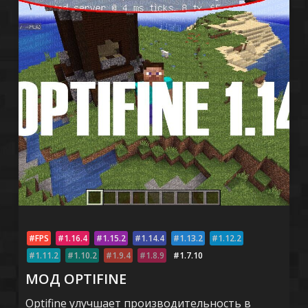
FPS
1.16.4
1.15.2
1.14.4
1.13.2
1.12.2
1.11.2
1.10.2
1.9.4
1.8.9
1.7.10
МОД OPTIFINE
Optifine улучшает производительность в