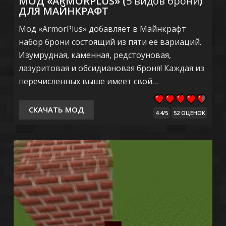
МОД «ARMORPLUS» (
5 видов брони
)
ДЛЯ МАЙНКРАФТ
Мод «ArmorPlus» добавляет в Майнкрафт
набор брони состоящий из пяти её вариаций.
Изумрудная, каменная, редстоуновая,
лазуритовая и обсидиановая броня! Каждая из
перечисленных выше имеет свой…
СКАЧАТЬ МОД
4.4/5
52 ОЦЕНОК