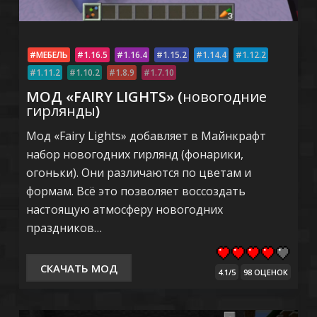
МЕБЕЛЬ
1.16.5
1.16.4
1.15.2
1.14.4
1.12.2
1.11.2
1.10.2
1.8.9
1.7.10
МОД «FAIRY LIGHTS» (
новогодние
гирлянды
)
Мод «Fairy Lights» добавляет в Майнкрафт
набор новогодних гирлянд (фонарики,
огоньки). Они различаются по цветам и
формам. Всё это позволяет воссоздать
настоящую атмосферу новогодних
праздников…
СКАЧАТЬ МОД
4.1/5
98 ОЦЕНОК