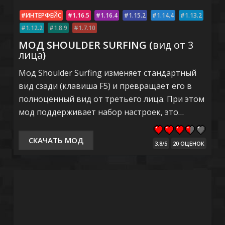
ИНТЕРФЕЙС
1.16.5
1.16.4
1.15.2
1.14.4
1.13.2
1.12.2
1.8.9
1.7.10
МОД SHOULDER SURFING (
вид от 3
лица
)
Мод Shoulder Surfing изменяет стандартный
вид сзади (клавиша F5) и превращает его в
полноценный вид от третьего лица. При этом
мод поддерживает набор настроек, это…
СКАЧАТЬ МОД
3.8/5
20 ОЦЕНОК