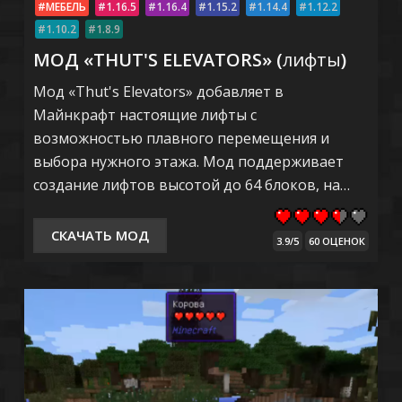
МЕБЕЛЬ
1.16.5
1.16.4
1.15.2
1.14.4
1.12.2
1.10.2
1.8.9
МОД «THUT'S ELEVATORS» (
лифты
)
Мод «Thut's Elevators» добавляет в
Майнкрафт настоящие лифты с
возможностью плавного перемещения и
выбора нужного этажа. Мод поддерживает
создание лифтов высотой до 64 блоков, на…
СКАЧАТЬ МОД
3.9/5
60 ОЦЕНОК