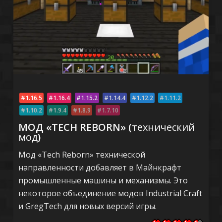
1.16.5
1.16.4
1.15.2
1.14.4
1.12.2
1.11.2
1.10.2
1.9.4
1.8.9
1.7.10
МОД «TECH REBORN» (
технический
мод
)
Мод «Tech Reborn» технической
направленности добавляет в Майнкрафт
промышленные машины и механизмы. Это
некоторое объединение модов Industrial Craft
и GregTech для новых версий игры.