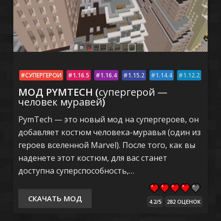
СУПЕРГЕРОИ
1.16.5
1.16.4
1.15.2
1.14.4
1.12.2
МОД PYMTECH (
супергерой —
человек муравей
)
PymTech — это новый мод на супергероев, он
добавляет костюм человека-муравья (один из
героев вселенной Marvel). После того, как вы
наденете этот костюм, для вас станет
доступна суперспособность,…
СКАЧАТЬ МОД
4.2/5
282 ОЦЕНОК