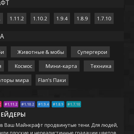
АФТ
2
1.11.2
1.10.2
1.9.4
1.8.9
1.7.10
А
би
Животные & мобы
Супергерои
я
Космос
Мини-карта
Техника
аторы мира
Flan's Паки
2
1.11.2
1.10.2
1.9.4
1.8.9
1.7.10
ШЕЙДЕРЫ
 в Ваш Майнкрафт продвинутые тени. Для людей,
или плоские и нереалистичные градации цветов,