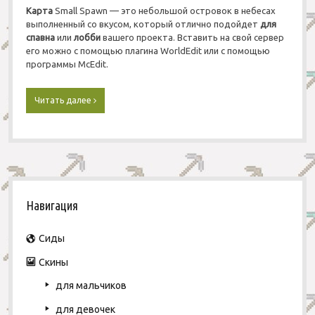
Карта
Small Spawn — это небольшой островок в небесах
выполненный со вкусом, который отлично подойдет
для
спавна
или
лобби
вашего проекта. Вставить на свой сервер
его можно с помощью плагина WorldEdit или с помощью
программы McEdit.
Читать далее
С
к
а
ч
а
т
ь
S
К
а
Навигация
i
р
т
d
Сиды
а
S
Скины
e
m
a
для мальчиков
b
l
l
для девочек