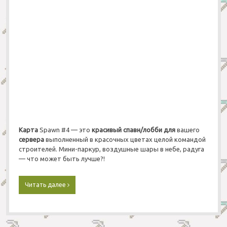
п
а
в
н
M
i
n
i
g
a
m
e
s
д
Карта
Spawn #4 — это
красивый спавн/лобби
для
вашего
л
сервера
выполненный в красочных цветах целой командой
я
строителей. Мини-паркур, воздушные шары в небе, радуга
с
— что может быть лучше?!
е
р
в
Читать далее
С
е
к
р
а
а
ч
а