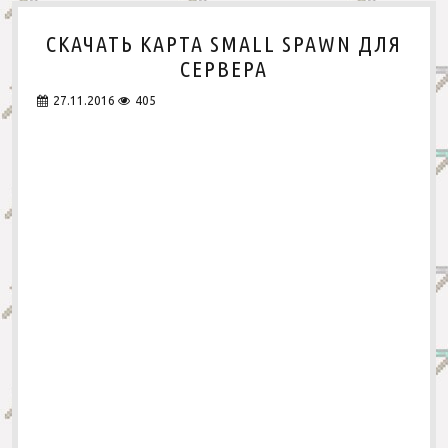
т
ь
СКАЧАТЬ КАРТА SMALL SPAWN ДЛЯ
К
а
СЕРВЕРА
р
т
27.11.2016
405
а
S
p
a
w
n
#
4
д
л
я
с
е
р
в
е
р
а