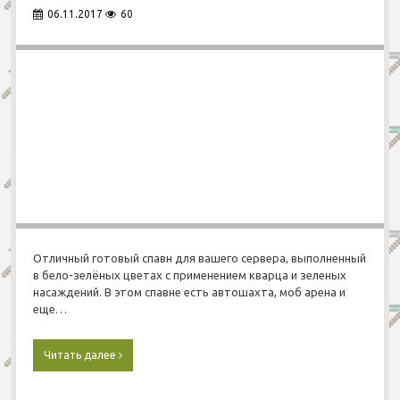
7
р
06.11.2017
60
3
в
2
е
1
р
2
а
»
М
а
й
н
к
р
а
ф
т
«
B
Отличный готовый спавн для вашего сервера, выполненный
y
в бело-зелёных цветах с применением кварца и зеленых
S
насаждений. В этом спавне есть автошахта, моб арена и
m
еще…
a
i
l
Читать далее
Г
e
о
7
т
3