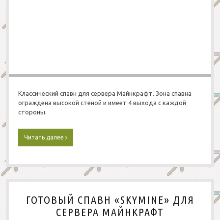
с
е
р
в
е
р
а
М
а
й
н
Классический спавн для сервера Майнкрафт. Зона спавна
к
ограждена высокой стеной и имеет 4 выхода с каждой
р
стороны.
а
ф
т
Читать далее
С
«
п
b
а
y
в
S
н
m
д
a
л
i
ГОТОВЫЙ СПАВН «SKYMINE» ДЛЯ
я
l
с
СЕРВЕРА МАЙНКРАФТ
e
е