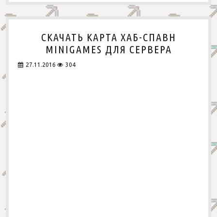
о
2
в
1
ы
»
й
СКАЧАТЬ КАРТА ХАБ-СПАВН
с
п
MINIGAMES ДЛЯ СЕРВЕРА
а
в
27.11.2016
304
н
«
S
k
y
M
i
n
e
»
д
л
я
с
е
р
в