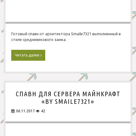
РПГ
Для сервера
Современные
Приключения
Средневековые
Паркур
Готовый спавн от архитектора Smaile7321 выполненный в
Страшные
Страшные
стиле средневекового замка.
X-Ray
Читать далее
Г
Другие
о
т
о
в
ы
й
СПАВН ДЛЯ СЕРВЕРА МАЙНКРАФТ
с
п
«BY SMAILE7321»
а
в
06.11.2017
42
н
д
л
я