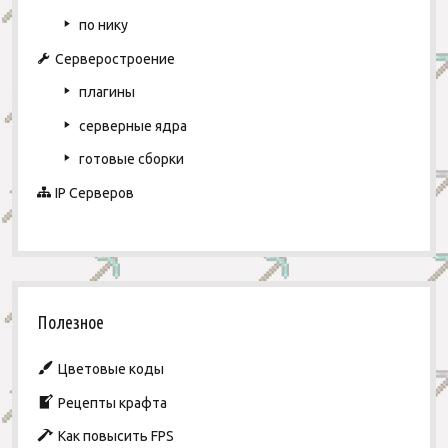
a
S
p
по нику
r
a
w
Серверостроение
n
плагины
д
л
серверные ядра
я
с
готовые сборки
е
р
IP Серверов
в
е
р
а
Полезное
Цветовые коды
Рецепты крафта
Как повысить FPS