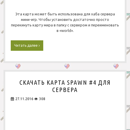
е
р
а
Эта карта может быть использована для хаба сервера
М
мини-игр. Чтобы установить достаточно просто
а
перекинуть карту мира в папку с сервером и переименовать
й
в «world».
н
к
р
Читать далее
С
а
к
ф
а
т
ч
а
т
ь
СКАЧАТЬ КАРТА SPAWN #4 ДЛЯ
К
а
СЕРВЕРА
р
т
27.11.2016
308
а
Х
а
б
-
С