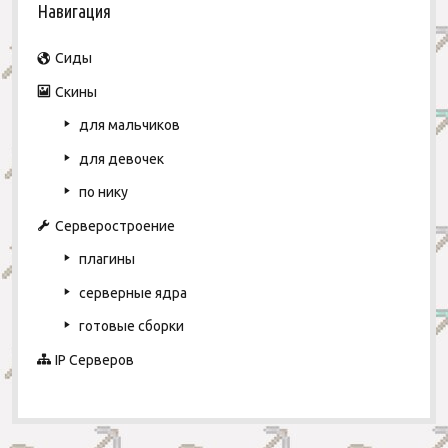
а
Навигация
i
ц
и
d
Сиды
я
Скины
e
п
о
для мальчиков
b
з
для девочек
a
а
по нику
п
r
и
Серверостроение
с
плагины
я
м
серверные ядра
готовые сборки
IP Серверов