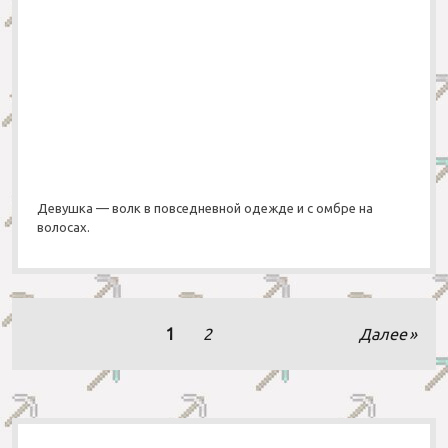
Девушка — волк в повседневной одежде и с омбре на
волосах.
Н
1
2
Далее
а
в
и
г
S