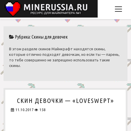
o
p
e
Главная
n
Рубрика: Скины для девочек
m
Скачать Minecraft
e
В этом разделе скинов Майнкрафт находятся скины,
Рецепты крафта
n
которые отлично подходят девочкам, но если ты — парень,
u
то тебе совершенно не запрещено использовать такие
Моды
скины.
Ресурспаки
o
p
Карты
Простые
e
o
n
p
Обычные
m
Головоломки
e
v
e
n
СКИН ДЕВОЧКИ — «LOVESWEPT»
Пвп
n
k
Города
m
u
e
11.10.2017
158
Мультяшные
Для PVP
n
u
Реалистичные
Для выживания