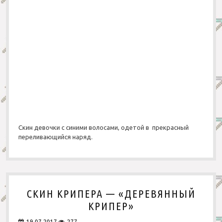
РПГ
Для сервера
Современные
Приключения
Средневековые
Паркур
Страшные
Страшные
X-Ray
Другие
Скин девочки с синими волосами, одетой в прекрасный
переливающийся наряд.
СКИН КРИПЕРА — «ДЕРЕВЯННЫЙ
КРИПЕР»
19.07.2017
277