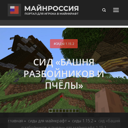
СИДЫ 1.15.2
СИД «БАШНЯ
РАЗБОЙНИКОВ И
ПЧЁЛЫ»
главная
сиды для майнкрафт
сиды 1.15.2
сид «башня
➔
➔
➔
разбойников и пчёлы» для майнкрафт 1.15.1