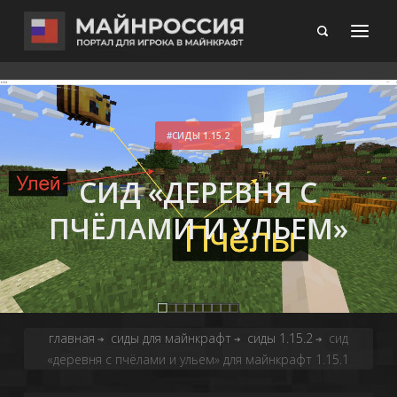
СИДЫ 1.15.2
СИД «ДЕРЕВНЯ С
ПЧЁЛАМИ И УЛЬЕМ»
главная
сиды для майнкрафт
сиды 1.15.2
сид
➔
➔
➔
«деревня с пчёлами и ульем» для майнкрафт 1.15.1