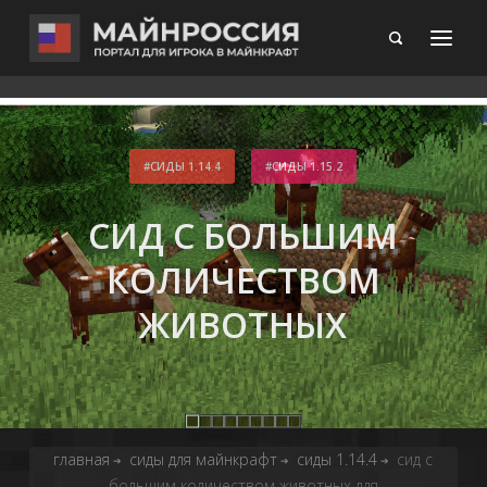
СИДЫ 1.14.4
СИДЫ 1.15.2
СИД С БОЛЬШИМ
КОЛИЧЕСТВОМ
ЖИВОТНЫХ
главная
сиды для майнкрафт
сиды 1.14.4
сид с
➔
➔
➔
большим количеством животных для