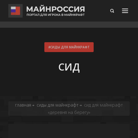
СИДЫ ДЛЯ МАЙНКРАФТ
СИД
главная
сиды для майнкрафт
сид для майнкрафт
➔
➔
«деревня на берегу»