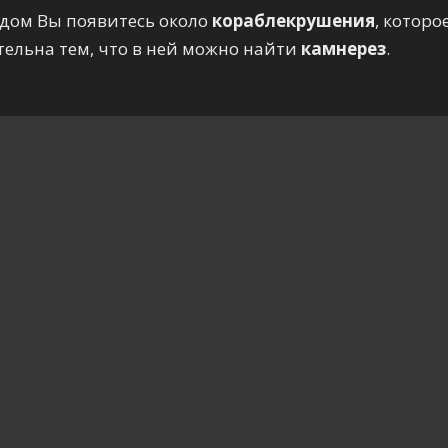
идом Вы появитесь около
кораблекрушения
, котор
ельна тем, что в ней можно найти
камнерез
.