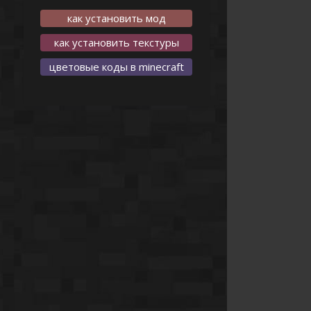
как установить мод
как установить текстуры
цветовые коды в minecraft
-