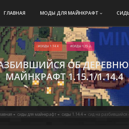
ГЛАВНАЯ
МОДЫ ДЛЯ МАЙНКРАФТ
СИД
СИДЫ 1.14.4
СИДЫ 1.15.2
РАЗБИВШИЙСЯ ОБ ДЕРЕВНЮ
МАЙНКРАФТ 1.15.1/1.14.4
лавная
сиды для майнкрафт
сиды 1.14.4
сид на разбившийся 
➔
➔
➔