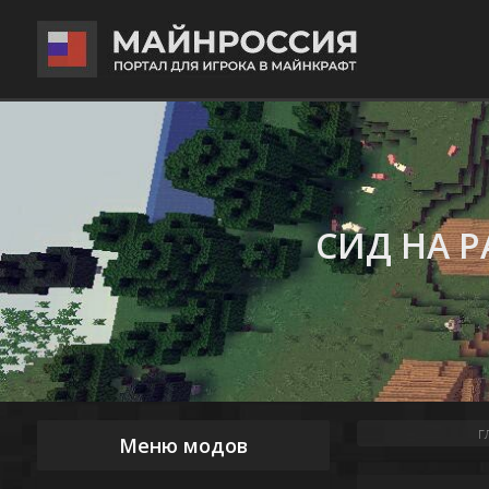
СИД НА 
г
Меню модов