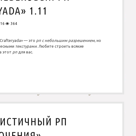
л
ADA» 1.11
я
M
i
n
016
364
e
c
r
Crafteryada» — это
рп
с небольшим разрешением
, но
a
ресными
текстурами
. Любите строить всякие
f
а этот
рп
для вас.
t
M
a
j
e
s
t
i
c
a
1
.
ЛИСТИЧНЫЙ РП
1
1
ЮЧЕНИЯ»