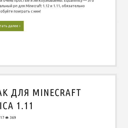
и очень простые и легкоузнаваемы. Equanimity — это
альный рп для Minecraft 1.12 и 1.11, обязательно
обуйте поиграть с ним!
тать далее
P
v
P
Р
е
с
у
р
с
п
а
к
E
АК ДЛЯ MINECRAFT
q
u
CA 1.11
a
n
i
017
369
m
i