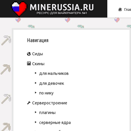
Гла
S
Навигация
i
Сиды
d
Скины
для мальчиков
e
для девочек
b
по нику
Серверостроение
a
плагины
r
серверные ядра