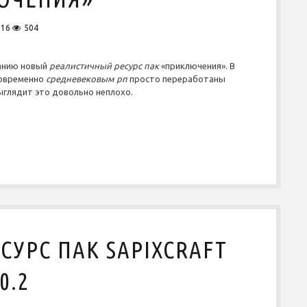
016
504
анию новый
реалистичный
ресурс пак
«приключения». В
новременно
средневековым
рп
просто переработаны
выглядит это довольно неплохо.
СУРС ПАК SAPIXCRAFT
0.2