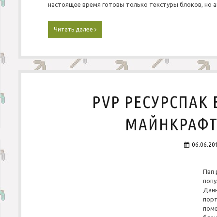
настоящее время готовы только текстуры блоков, но 
Читать далее
Р
е
с
у
р
с
п
а
PVP РЕСУРСПАК 
к
«
R
МАЙНКРАФТ 1
e
a
l
06.06.20
i
s
t
Пвп 
i
попу
c
Данн
A
порт
d
поме
v