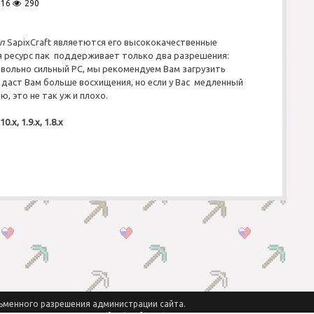
016
290
п
SapixCraft являетются его высококачественные
я ресурс пак поддерживает только два разрешения:
довольно сильный PC, мы рекомендуем Вам загрузить
а даст Вам больше восхищения, но если у Вас медленный
ю, это не так уж и плохо.
10.x, 1.9.x, 1.8.x
сьменного разрешения администрации сайта.