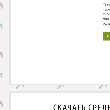
.
Тек
1
нек
1
типо
.
мож
2
ощущ
Чи
СКАЧАТЬ СРЕД