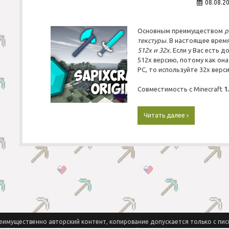
08.08.2
ч
1
н
ы
Основным преимуществом
р
й
текстуры
. В настоящее врем
р
512x и 32x.
Если у Вас есть 
п
«
512x версию, потому как он
П
PC, то используйте 32x верси
р
и
Совместимость с Minecraft
1.
к
л
ю
Читать далее
С
ч
к
е
а
н
ч
и
а
я
т
»
ь
П
р
о
с
т
еимущественно авторский контент, копирование допускается только с пи
о