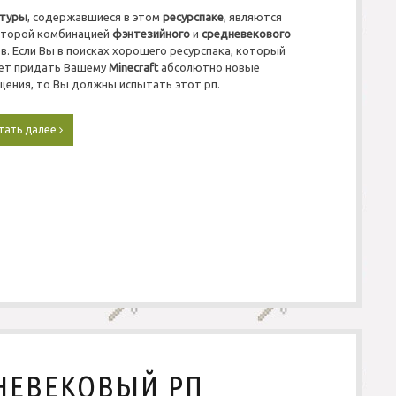
t
стуры
, содержавшиеся в этом
ресурспаке
, являются
y
оторой комбинацией
фэнтезийного
и
средневекового
д
л
в. Если Вы в поисках хорошего ресурспака, который
я
ет придать Вашему
Minecraft
абсолютно новые
М
ения, то Вы должны испытать этот рп.
а
й
н
тать далее
С
к
к
р
а
а
ч
ф
а
т
т
1
ь
.
Р
1
е
2
с
/
у
1
р
.
с
1
п
1
а
.
к
НЕВЕКОВЫЙ РП
2
д