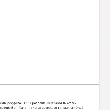
ский ресурспак 1.12 с разрешением 64×64 пикселей.
вековый рп. Пакет текстур завершен только на 40%. В