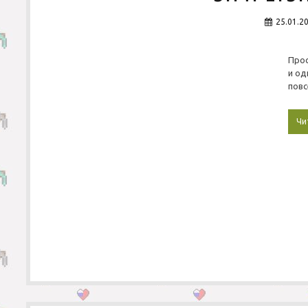
25.01.2
Про
и о
повс
Чи