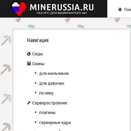
Гла
S
Навигация
i
Сиды
d
Скины
для мальчиков
e
для девочек
b
по нику
Серверостроение
a
плагины
r
серверные ядра