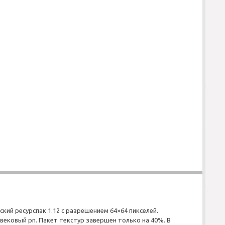
ский ресурспак 1.12 с разрешением 64×64 пикселей.
вековый рп. Пакет текстур завершен только на 40%. В