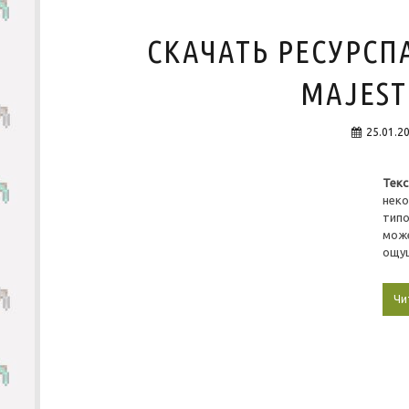
СКАЧАТЬ РЕСУРСП
MAJESTI
25.01.2
Тек
нек
типо
мож
ощущ
Чи