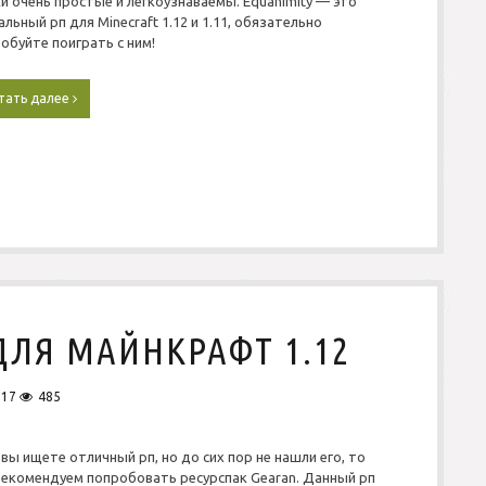
и очень простые и легкоузнаваемы. Equanimity — это
альный рп для Minecraft 1.12 и 1.11, обязательно
обуйте поиграть с ним!
тать далее
P
v
P
Р
е
с
у
р
с
п
а
к
E
ДЛЯ МАЙНКРАФТ 1.12
q
u
a
017
485
n
i
m
 вы ищете отличный рп, но до сих пор не нашли его, то
i
екомендуем попробовать ресурспак Gearan. Данный рп