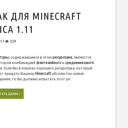
д
л
АК ДЛЯ MINECRAFT
я
M
i
CA 1.11
n
e
c
017
329
r
a
f
стуры
, содержавшиеся в этом
ресурспаке
, являются
t
оторой комбинацией
фэнтезийного
и
средневекового
S
в. Если Вы в поисках хорошего ресурспака, который
i
ет придать Вашему
Minecraft
абсолютно новые
m
ения, то Вы должны испытать этот рп.
p
l
y
тать далее
С
S
к
h
а
a
ч
r
а
p
т
1
ь