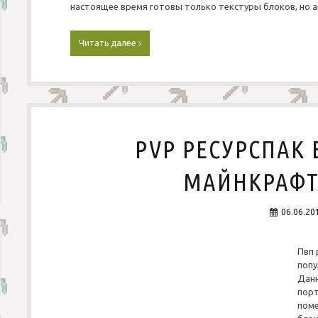
настоящее время готовы только текстуры блоков, но 
Читать далее
Р
е
с
у
р
с
п
а
PVP РЕСУРСПАК 
к
«
R
МАЙНКРАФТ 1
e
a
l
06.06.20
i
s
t
Пвп 
i
попу
c
Данн
A
порт
d
поме
v