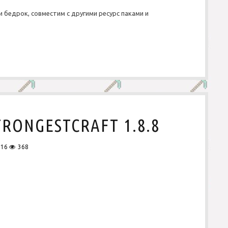
.
1
 бедрок, совместим с другими ресурс паками и
1
TRONGESTCRAFT 1.8.8
016
368