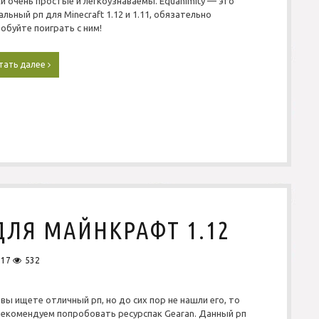
и очень простые и легкоузнаваемы. Equanimity — это
альный рп для Minecraft 1.12 и 1.11, обязательно
обуйте поиграть с ним!
тать далее
P
v
P
Р
е
с
у
р
с
п
а
к
E
ДЛЯ МАЙНКРАФТ 1.12
q
u
a
017
532
n
i
m
 вы ищете отличный рп, но до сих пор не нашли его, то
i
екомендуем попробовать ресурспак Gearan. Данный рп