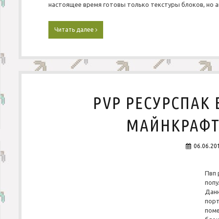
настоящее время готовы только текстуры блоков, но 
Читать далее
Р
е
с
у
р
с
п
а
PVP РЕСУРСПАК 
к
«
R
МАЙНКРАФТ 1
e
a
l
06.06.20
i
s
t
Пвп 
i
попу
c
Данн
A
порт
d
поме
v