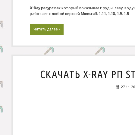
X-Ray ресурс пак
который показывает руды, лаву, воду и
работает с любой версией
Minecraft
1.11, 1.10, 1.9, 1.8
Читать далее
С
к
а
ч
а
т
ь
X
СКАЧАТЬ X-RAY РП S
-
R
a
27.11.2
y
р
п
U
l
t
i
m
a