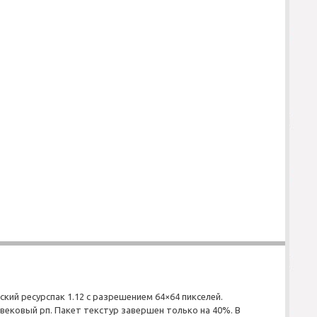
ский ресурспак 1.12 с разрешением 64×64 пикселей.
вековый рп. Пакет текстур завершен только на 40%. В