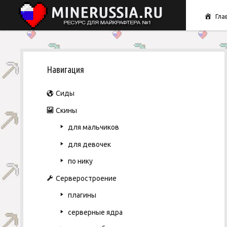
Гла
S
Навигация
i
Сиды
d
Скины
для мальчиков
e
для девочек
b
по нику
Серверостроение
a
плагины
r
серверные ядра