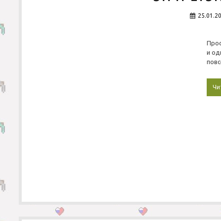
25.01.2
Про
и о
повс
Чи