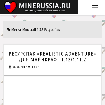
o
p
e
Главная
n
Метка: Minecraft 1.8.6 Ресурс Пак
m
Скачать Minecraft
e
Рецепты крафта
n
u
Моды
РЕСУРСПАК «REALISTIC ADVENTURE»
Ресурспаки
o
ДЛЯ МАЙНКРАФТ 1.12/1.11.2
p
Карты
Простые
e
o
06.06.2017
1 677
n
p
Обычные
m
Головоломки
e
v
e
n
Пвп
n
k
Города
m
u
e
Мультяшные
Для PVP
n
u
Реалистичные
Для выживания