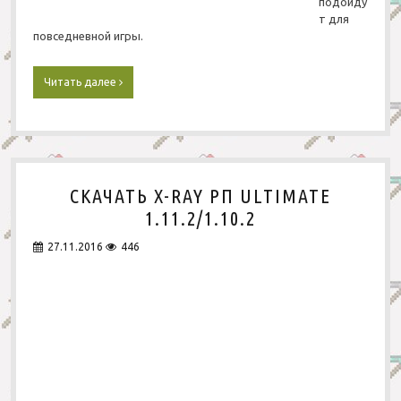
подойду
1
т для
2
повседневной игры.
Читать далее
С
к
а
ч
а
т
ь
СКАЧАТЬ X-RAY РП ULTIMATE
Р
е
1.11.2/1.10.2
с
у
27.11.2016
446
р
с
п
а
к
д
л
я
M