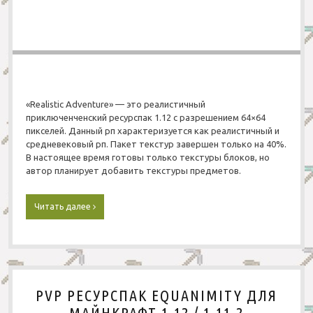
РПГ
Для сервера
Современные
Приключения
Средневековые
Паркур
Страшные
Страшные
«Realistic Adventure» — это реалистичный
X-Ray
приключенченский ресурспак 1.12 с разрешением 64×64
пикселей. Данный рп характеризуется как реалистичный и
Другие
средневековый рп. Пакет текстур завершен только на 40%.
В настоящее время готовы только текстуры блоков, но
автор планирует добавить текстуры предметов.
Читать далее
Р
е
с
у
р
с
п
PVP РЕСУРСПАК EQUANIMITY ДЛЯ
а
к
МАЙНКРАФТ 1.12 / 1.11.2