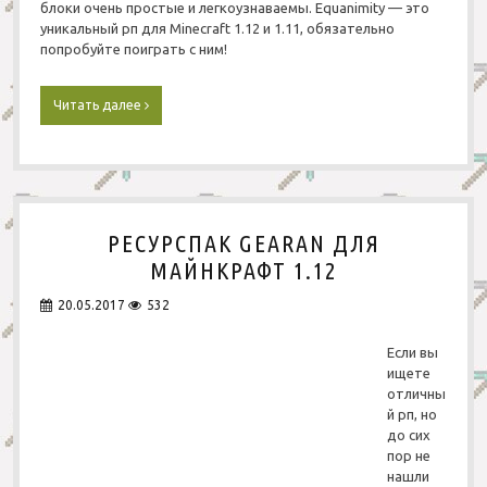
блоки очень простые и легкоузнаваемы. Equanimity — это
й
уникальный рп для Minecraft 1.12 и 1.11, обязательно
н
попробуйте поиграть с ним!
к
р
а
Читать далее
P
ф
v
т
P
1
Р
.
е
1
с
2
у
/
РЕСУРСПАК GEARAN ДЛЯ
р
1
с
МАЙНКРАФТ 1.12
.
п
1
а
20.05.2017
532
1
к
.
E
2
Если вы
q
ищете
u
отличны
a
й рп, но
n
до сих
i
пор не
m
нашли
i