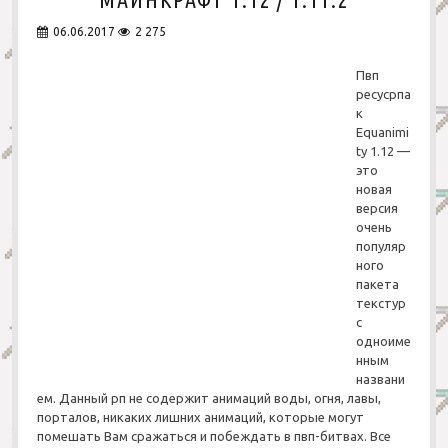
«
R
06.06.2017
2 275
e
a
Пвп
l
ресусрпа
i
к
s
Equanimi
t
ty 1.12 —
i
это
c
новая
A
d
версия
v
очень
e
популяр
n
ного
t
пакета
u
текстур
r
с
e
одноиме
»
нным
д
названи
л
ем. Данный рп не содержит анимаций воды, огня, лавы,
я
порталов, никаких лишних анимаций, которые могут
М
помешать Вам сражаться и побеждать в пвп-битвах. Все
а