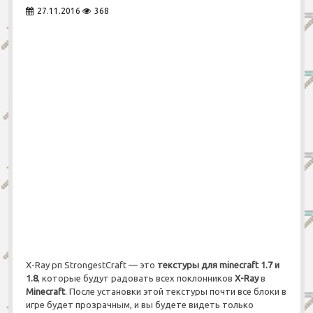
a
27.11.2016
368
y
р
п
U
l
t
i
m
a
t
e
1
.
1
1
.
2
/
1
.
X-Ray рп StrongestCraft — это
текстуры для minecraft 1.7 и
1
1.8
, которые будут радовать всех поклонников
X-Ray
в
0
Minecraft
. После установки этой
текстуры
почти
все блоки в
.
игре будет прозрачным
, и вы будете видеть
только
2