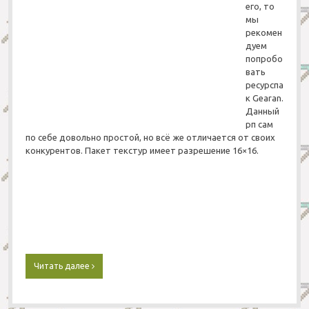
t
его, то
y
мы
д
рекомен
л
дуем
я
попробо
М
вать
а
ресурспа
й
к Gearan.
н
Данный
к
рп сам
р
по себе довольно простой, но всё же отличается от своих
а
конкурентов. Пакет текстур имеет разрешение 16×16.
ф
т
1
.
1
2
/
1
.
Читать далее
Р
1
е
1
с
.
у
2