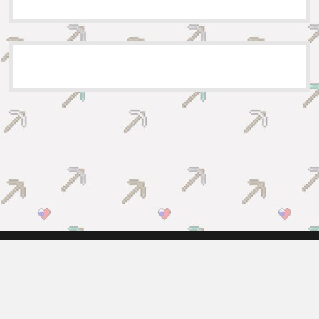
Все права защищены. На сайте размещён преимущественно
авторский контент, копирование допускается только с
письменного разрешения администрации сайта.
Powered by WordPress & VasLog | Дизайн разработан студией
«Compete Themes». Правообладателям и по вопросам
сотрудничества: itnetchannel[собака]gmail.com