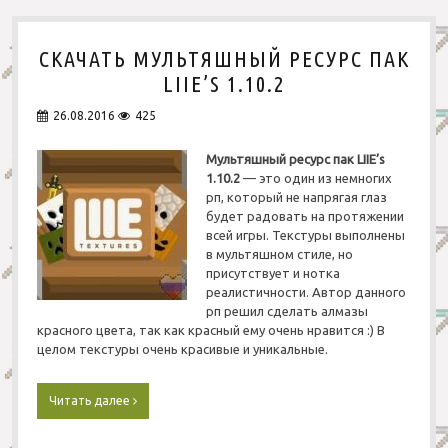
а
»
т
1
ь
.
СКАЧАТЬ МУЛЬТЯШНЫЙ РЕСУРС ПАК
Р
1
е
1
LIIE’S 1.10.2
а
л
26.08.2016
425
и
с
Мультяшный ресурс пак LIIE’s
т
1.10.2
— это один из немногих
и
рп, который не напрягая глаз
ч
будет радовать на протяжении
н
всей игры. Текстуры выполнены
ы
в мультяшном стиле, но
й
присутствует и нотка
р
п
реалистичности. Автор данного
«
рп решил сделать алмазы
П
красного цвета, так как красный ему очень нравится :) В
р
целом текстуры очень красивые и уникальные.
и
к
л
Читать далее
С
ю
к
ч
а