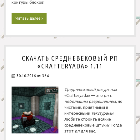
контуры
блоков
!
Читать далее
С
к
а
ч
а
т
ь
СКАЧАТЬ СРЕДНЕВЕКОВЫЙ РП
X
-
«CRAFTERYADA» 1.11
R
a
30.10.2016
364
y
р
Средневековый ресурс пак
п
«Crafteryada» — это
рп
с
S
небольшим разрешением
, но
t
чистыми, приятными и
r
интересными
текстурами
.
o
Любите строить всякие
n
средневековые штуки? Тогда
g
e
этот
рп
для вас.
s