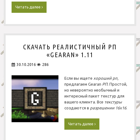
t
Читать далее
С
C
к
r
а
a
ч
f
а
t
т
1
ь
.
СКАЧАТЬ РЕАЛИСТИЧНЫЙ РП
С
8
р
.
«GEARAN» 1.11
е
8
д
30.10.2016
286
н
е
Если вы
ищете
хороший
рп
,
в
предлагаем Gearan
РП
. Простой,
е
но невероятно необычный и
к
интересный пакет текстур для
о
вашего клиента. Все
текстуры
в
создаются в
разрешении 16х16
.
ы
й
р
Читать далее
С
п
к
«
а
C