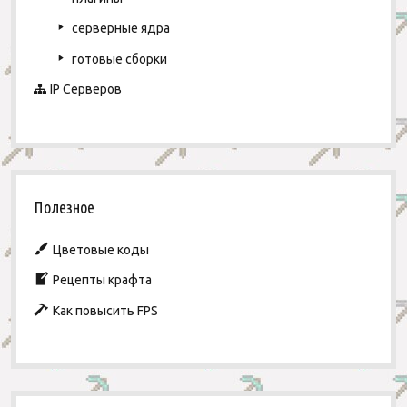
я
I
E
м
серверные ядра
’
s
готовые сборки
1
IP Серверов
.
1
0
.
2
Полезное
Цветовые коды
Рецепты крафта
Как повысить FPS