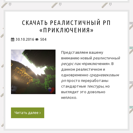
ч
r
а
a
т
f
ь
t
СКАЧАТЬ РЕАЛИСТИЧНЫЙ РП
Р
e
е
«ПРИКЛЮЧЕНИЯ»
r
а
y
л
30.10.2016
a
504
и
d
с
a
Представляем вашему
т
»
вниманию новый
реалистичный
и
1
ресурс пак
«приключения». В
ч
.
данном реалистичном и
н
1
одновременно
средневековым
ы
1
рп
просто переработаны
й
стандартные
текстуры
, но
р
выглядит это довольно
п
«
неплохо.
G
e
Читать далее
С
a
к
r
а
a
ч
n