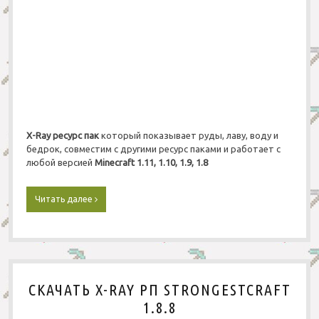
i
n
e
c
r
a
f
t
S
i
m
X-Ray ресурс пак
который показывает руды, лаву, воду и
p
бедрок, совместим с другими ресурс паками и работает с
l
любой версией
Minecraft
1.11, 1.10, 1.9, 1.8
y
S
h
Читать далее
С
a
к
r
а
p
ч
1
а
.
т
1
ь
1
СКАЧАТЬ X-RAY РП STRONGESTCRAFT
X
-
1.8.8
R