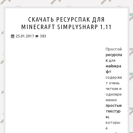
р
с
п
СКАЧАТЬ РЕСУРСПАК ДЛЯ
а
к
MINECRAFT SIMPLYSHARP 1.11
G
e
25.01.2017
383
a
r
Простой
a
ресурспа
n
к
для
д
майнкра
л
фт
я
содержи
М
т очень
а
й
четкие и
н
одновре
к
менно
р
простые
а
текстур
ф
ы
,
т
которы
1
е
.