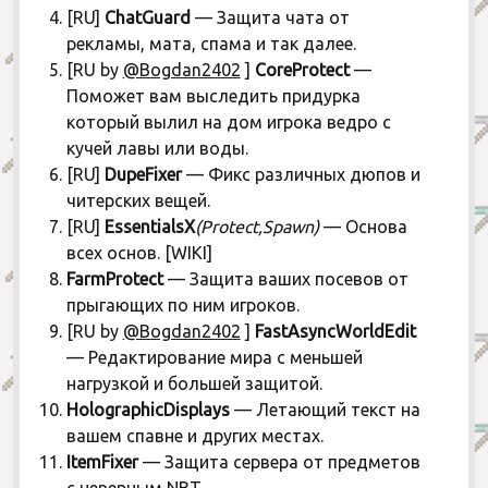
[RU]
ChatGuard
— Защита чата от
рекламы, мата, спама и так далее.
[RU by
@Bogdan2402
]
CoreProtect
—
Поможет вам выследить придурка
который вылил на дом игрока ведро с
кучей лавы или воды.
[RU]
DupeFixer
— Фикс различных дюпов и
читерских вещей.
[RU]
EssentialsX
(Protect,Spawn)
— Основа
всех основ. [WIKI]
FarmProtect
— Защита ваших посевов от
прыгающих по ним игроков.
[RU by
@Bogdan2402
]
FastAsyncWorldEdit
— Редактирование мира с меньшей
нагрузкой и большей защитой.
HolographicDisplays
— Летающий текст на
вашем спавне и других местах.
ItemFixer
— Защита сервера от предметов
с неверным NBT.