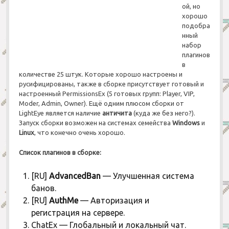
ой, но
РПГ
Для сервера
хорошо
Современные
Приключения
подобра
нный
Средневековые
Паркур
набор
плагинов
Страшные
Страшные
в
количестве 25 штук. Которые хорошо настроены и
X-Ray
русифицированы, также в сборке присутствует готовый и
настроенный PermissionsEx (5 готовых групп: Player, VIP,
Другие
Moder, Admin, Owner). Ещё одним плюсом сборки от
LightEye является наличие
античита
(куда же без него?).
Запуск сборки возможен на системах семейства
Windows
и
Linux
, что конечно очень хорошо.
Список плагинов в сборке:
[RU]
AdvancedBan
— Улучшенная система
банов.
[RU]
AuthMe
— Авторизация и
регистрация на сервере.
ChatEx — Глобальный и локальный чат.