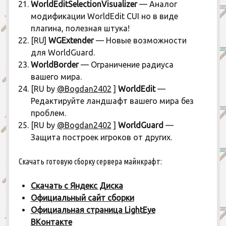
WorldEditSelectionVisualizer
— Аналог
модификации WorldEdit CUI но в виде
плагина, полезная штука!
[RU]
WGExtender
— Новые возможности
для WorldGuard.
WorldBorder
— Ограничение радиуса
вашего мира.
[RU by
@Bogdan2402
]
WorldEdit
—
Редактируйте ландшафт вашего мира без
проблем.
[RU by
@Bogdan2402
]
WorldGuard
—
Защита построек игроков от других.
Скачать готовую сборку сервера майнкрафт:
Скачать с Яндекс Диска
Официальный сайт сборки
Официальная страница LightEye
ВКонтакте