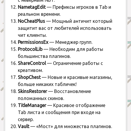
NametagEdit
— Префиксы игроков в Tab и
реальном времени.
NoCheatPlus
— Мощный античит который
защитит вас от любителей использовать
чит клиенты.
PermissionsEx
— Менеджер групп.
ProtocolLib
— Необходим для работы
большинства плагинов.
ShareControl
— Ограничение работы с
креативом.
ShopChest
— Новые и красивые магазины,
больше никаких табличек!
SkinsRestorer
— Восстановление
поломанных скинов.
TitleManager
— Красивое отображение
Tab листа и сообщения при входе на
сервер.
Vault
— «Мост» для множества плагинов.