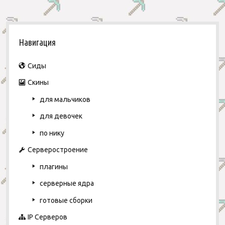
S
Навигация
i
d
Сиды
Скины
e
для мальчиков
b
для девочек
a
по нику
r
Серверостроение
плагины
серверные ядра
готовые сборки
IP Серверов