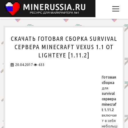
o
p
e
Главная
n
m
СКАЧАТЬ ГОТОВАЯ СБОРКА SURVIVAL
Скачать Minecraft
e
СЕРВЕРА MINECRAFT VEXUS 1.1 ОТ
Рецепты крафта
n
LIGHTEYE [1.11.2]
u
Моды
20.04.2017
633
Ресурспаки
o
p
Готовая
Карты
Простые
e
o
сборка
n
p
для
Обычные
m
Головоломки
e
survival
v
e
n
сервера
Пвп
n
k
Города
m
minecraf
u
e
t 1.11.2
Мультяшные
Для PVP
n
включае
u
т в себя
Реалистичные
Для выживания
небольш