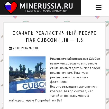
o
p
e
Главная
n
m
СКАЧАТЬ РЕАЛИСТИЧНЫЙ РЕСУРС
Скачать Minecraft
e
ПАК CUBCON 1.10 — 1.6
Рецепты крафта
n
u
26.08.2016
338
Моды
Реалистичный ресурс пак CubCon
Ресурспаки
o
выполнен довольно в мрачном
p
стиле, но выглядит он чертовски
Карты
Простые
e
o
реалистичным. Текстуры
n
p
Обычные
m
реализованы с помощью
Головоломки
e
v
e
n
фотошопа.
Пвп
n
k
Города
m
Все это выглядит гармонично и
u
e
красиво. Автор считает, что
Мультяшные
Для PVP
n
такой рп по нраву многим
u
майнкрафтерам. Попробуйте и Вы!
Реалистичные
Для выживания