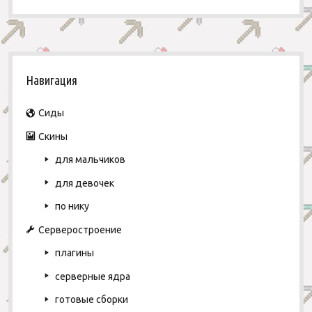
S
Навигация
i
d
Сиды
Скины
e
для мальчиков
b
для девочек
a
по нику
r
Серверостроение
плагины
серверные ядра
готовые сборки