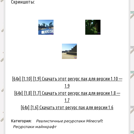
Скриншоты:
РПГ
Для сервера
Современные
Приключения
Средневековые
Паркур
Страшные
Страшные
X-Ray
Другие
[64x] [1.10] [1.9] Скачать этот ресурс пак для версии 1.10 —
1.9
[64x] [1.8] [1.7] Скачать этот ресурс пак для версии 1.8 —
1.7
[64x] [1.6] Скачать этот ресурс пак для версии 1.6
Категория:
Реалистичные ресурспаки Minecraft
Ресурспаки майнкрафт