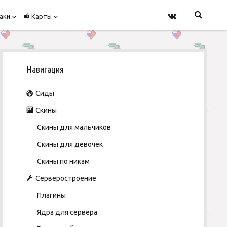
v
o
o
аки
Карты
p
p
k
e
e
n
n
m
m
S
e
e
n
n
Навигация
u
u
i
Сиды
d
Скины
Скины для мальчиков
e
Скины для девочек
b
Скины по никам
Серверостроение
a
Плагины
r
Ядра для сервера