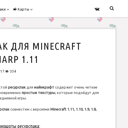
v
o
o
аки
Карты
p
p
k
e
e
n
n
m
m
e
e
n
n
u
u
АК ДЛЯ MINECRAFT
ARP 1.11
017
334
стой
ресурспак
для
майнкрафт
содержит очень четкие
дновременно
простые текстуры
, которые подойдут для
едневной игры.
рспак
совместим с версиями
Minecraft
1.11, 1.10, 1.9, 1.8,
иношоты ресурспака: