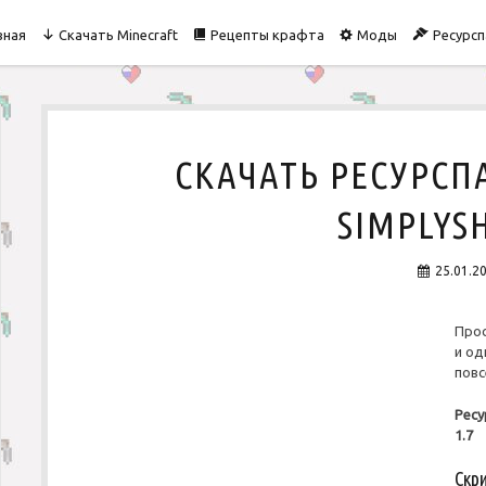
вная
Скачать Minecraft
Рецепты крафта
Моды
Ресурсп
СКАЧАТЬ РЕСУРСП
SIMPLYSH
25.01.2
Про
и о
повс
Ресу
1.7
Скр