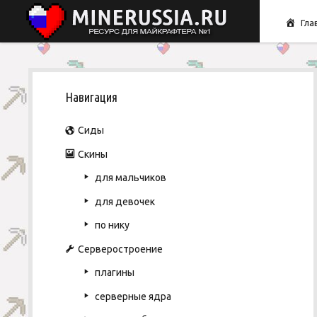
Гла
S
Навигация
i
Сиды
d
Скины
для мальчиков
e
для девочек
b
по нику
Серверостроение
a
плагины
r
серверные ядра