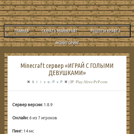
ГЛАВНАЯ
СКАЧАТЬ МАЙНКРАФТ
РЕЦЕПТЫ КРАФТА
МОНИТОРИНГ
Minecraft сервер «ИГРАЙ С ГОЛЫМИ
ДЕВУШКАМИ»
✖
Ａｌｉｖｅ-ＰｖＰ
✖
|
IP
:
Play.Alive-PvP.com
Сервер версии:
1.8.9
Онлайн:
6 из 7 игроков
Пинг:
14 мс