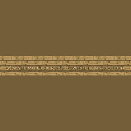
(c) MINERUSSIA.RU 2014-2016 | POWERED BY VASLOG STUDIO