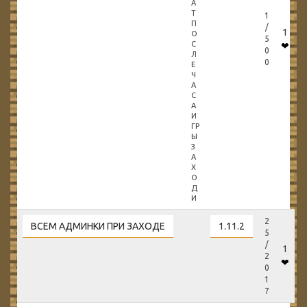
А
Т
1
П
/
1
О
5
С
❤
0
Л
0
Е
Ч
А
С
А
И
ГР
Ы
З
А
Х
О
Д
И
2
ВСЕМ АДМИНКИ ПРИ ЗАХОДЕ
1.11.2
5
/
1
2
❤
0
1
7