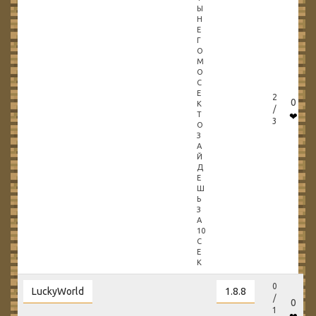
Ы
Н
Е
Г
О
М
О
С
Е
2
0
К
/
Т
❤
3
О
З
А
Й
Д
Е
Ш
Ь
З
А
10
С
Е
К
0
LuckyWorld
1.8.8
/
0
1