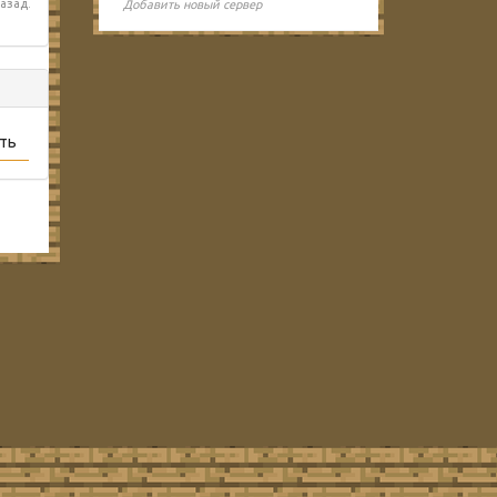
азад.
Добавить новый сервер
ть