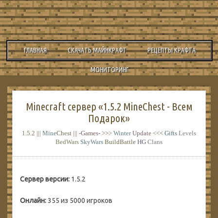
ГЛАВНАЯ
СКАЧАТЬ МАЙНКРАФТ
РЕЦЕПТЫ КРАФТА
МОНИТОРИНГ
Minecraft сервер «1.5.2 MineChest - Всем
Подарок»
1.5.2
|
|
|
Mine
Chest
|
|
|
-
Games
-
>
>
>
Winter
Update
<
<
<
Gifts
Levels
BedWars
SkyWars
BuildBattle
HG
Clans
Сервер версии:
1.5.2
Онлайн:
355 из 5000 игроков