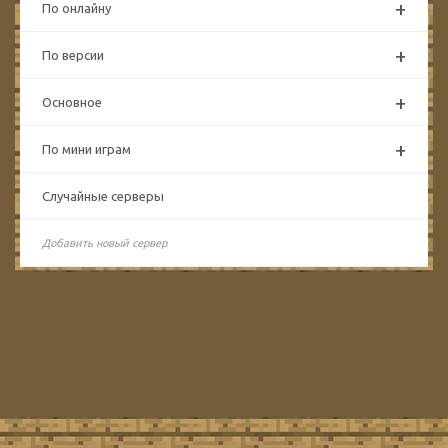
+
По онлайну
+
По версии
+
Основное
+
По мини играм
Случайные серверы
Добавить новый сервер