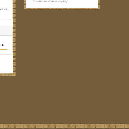
Добавить новый сервер
азад.
ть