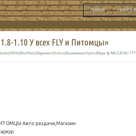
ГЛАВНАЯ
СКАЧАТЬ 
«1.8-1.10 У всех FLY и Питомцы»
Battle(NEW)|
BedWars|
Парашют|
Кейсы|
Выживание|
Spleef
Dupe
Ip MCLD.SU:777
ПИТОМЦЫ Авто раздачи,Магазин
Паркур