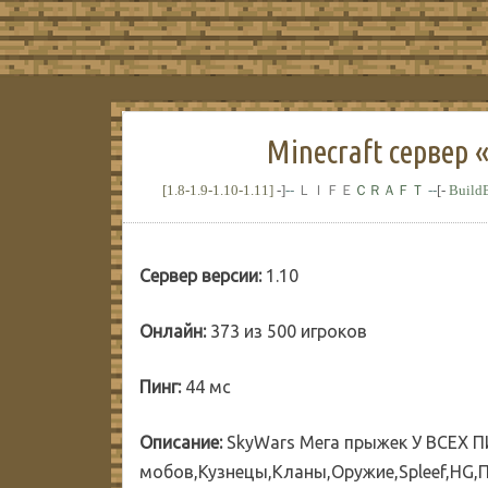
Minecraft сервер 
[1.8-1.9-1.10-1.11]
-]
--
ＬＩＦＥ
ＣＲＡＦＴ
--
[-
Build
Сервер версии:
1.10
Онлайн:
373 из 500 игроков
Пинг:
44 мс
Описание:
SkyWars Мега прыжек У ВСЕХ 
мобов,Кузнецы,Кланы,Оружие,Spleef,HG,