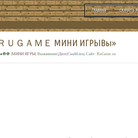
ГЛАВНАЯ
СКАЧАТЬ 
ер « ＲＵＧＡＭＥ МИНИ ИГРЫВы»
●❶❶
|
МИНИ ИГРЫ
|
Выживание
|
Дюп
|
Скайблок
|
Сайт:
RuGame.su