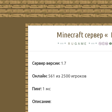
Minecraft серв
＊==＊
ＲＵ
ＧＡＭＥ
＊==＊
ⓃⒺⓌ
❶
Сервер версии:
1.7
Онлайн:
561 из 2500 игроков
Пинг:
1 мс
Описание: