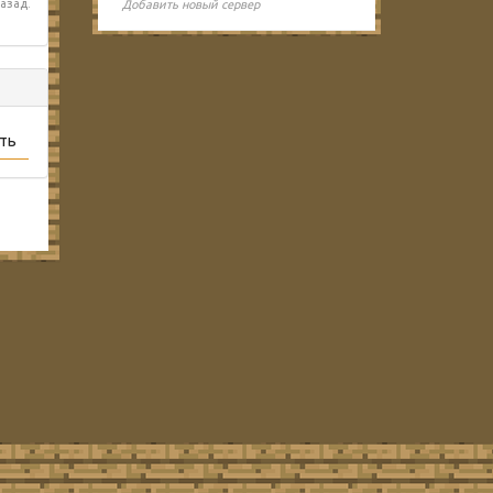
азад.
Добавить новый сервер
ть