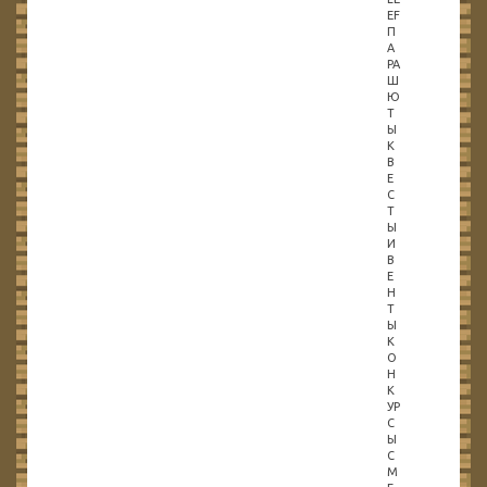
EF
П
А
РА
Ш
Ю
Т
Ы
К
В
Е
С
Т
Ы
И
В
Е
Н
Т
Ы
К
О
Н
К
УР
С
Ы
С
М