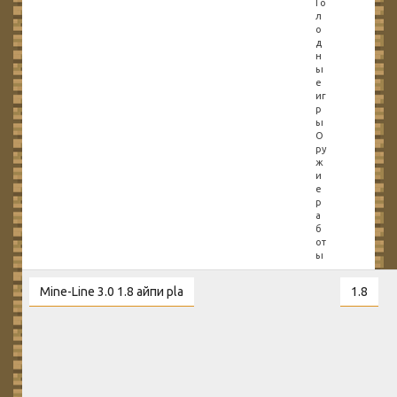
Го
л
о
д
н
ы
е
иг
р
ы
О
ру
ж
и
е
р
а
б
от
ы
Mine-Line 3.0 1.8 айпи pla
1.8