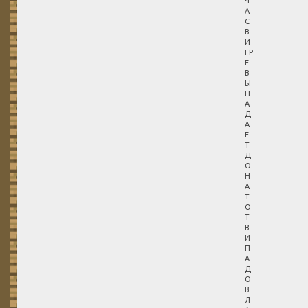
Ч
А
С
В
И
ГР
Е
В
Ы
П
А
Д
А
Е
Т
Д
О
Н
А
Т
О
Т
В
И
П
А
Д
О
В
Л