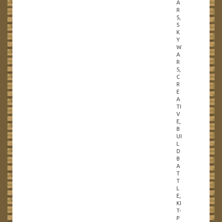
A
R
S,
S
K
Y
W
A
R
S,
C
R
E
A
TI
V
E,
B
UI
L
D
B
A
T
T
L
E,
KI
T-
P