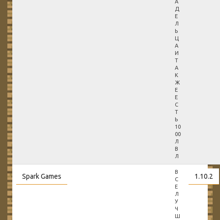
А
Д
Е
Л
Ь
Ц
А
И
Т
А
К
Ж
Е
Е
С
Т
Ь
10
00
Л
В
Л
В
Spark Games
1.10.2
С
Е
Л
У
Ч
Ш