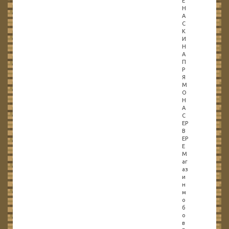
Е
Н
А
С
К
И
Н
А
П
Р
Я
М
О
Н
А
С
ЕР
В
ЕР
Е
М
аг
аз
и
н
м
о
б
о
в